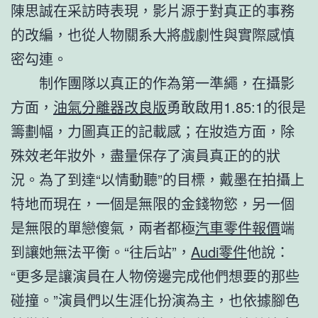
陳思誠在采訪時表現，影片源于對真正的事務
的改編，也從人物關系大將戲劇性與實際感慎
密勾連。
制作團隊以真正的作為第一準繩，在攝影
方面，
油氣分離器改良版
勇敢啟用1.85:1的很是
籌劃幅，力圖真正的記載感；在妝造方面，除
殊效老年妝外，盡量保存了演員真正的的狀
況。為了到達“以情動聽”的目標，戴墨在拍攝上
特地而現在，一個是無限的金錢物慾，另一個
是無限的單戀傻氣，兩者都極
汽車零件報價
端
到讓她無法平衡。“往后站”，
Audi零件
他說：
“更多是讓演員在人物傍邊完成他們想要的那些
碰撞。”演員們以生涯化扮演為主，也依據腳色