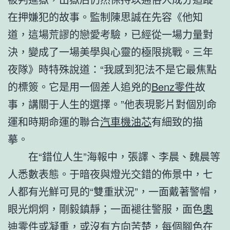
在押嫌犯的故事。監制陳思誠在先容《他知
道，這場荒謬的戀愛考驗，已經從一場力量對
決，變成了一場美學與心靈的極限挑戰。三年
夜隊》時特殊說道：“我感到犯法不是它最焦點
的標簽。它是用一個差人追兇的
Benz零件
故
事，講關于人生的選擇。”他表現影片對個別命
運和時期命運的聯合
汽車機油芯
有細致的描
摹。
在“錯位人生”海報中，張譯、李晨、魏晨等
人悉數表態。于暗夜與燈光交錯的佈景中，七
人都有光鮮可見的“雙重狀況”，一面戴著警帽，
眼光炯炯，剛毅鎮靜；一面褪往警服，面色
奧
迪零件
或凝重，或沒有方向苦楚，每個腳色在