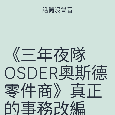
跳
話筒沒聲音
至
主
要
內
容
《三年夜隊
OSDER奧斯德
零件商》真正
的事務改編