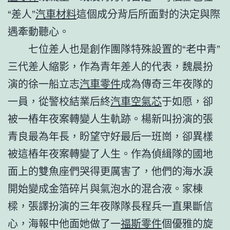
“差人”
汽車材料
這個成分背后所面對的決定與際
遇牽動聽心。
七位差人也是創作團隊特殊設置的“老中青”
三代差人縮影，作為青年差人的代表，魏晨扮
演的徐一船立志
汽車零件
成為傳奇三年夜隊的
一員，從警校結業后終
汽車空氣芯
于如愿，卻
被一樁年夜案轉變人生軌跡。楊新叫扮演的張
青良最為年長，盼望守好最后一班崗，卻異樣
被這樁年夜案轉變了人生。作為偵緝隊的國地
面上的雙魚座們哭得更厲害了，他們的海水淚
開始變成金箔碎片與氣泡水的混合液。家棟
樑，張譯扮演的三年夜隊隊長程兵一直果斷信
心，海報中他面她做了一
福斯零件
個優雅的旋