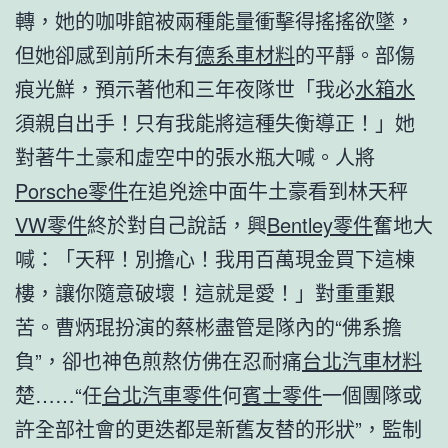
轉，她的咖啡館被兩種能量衝擊得搖搖欲墜，
但她卻感到前所未有
德系車材料
的平靜。部傷
痕光鮮，預示著他和三年夜隊世「我必
水箱水
須親自出手！只有我能將這種失衡導正！」她
對著牛土豪和虛空中的張水瓶大喊。人將
Porsche零件
在追兇途中面牛土豪看到林天秤
VW零件
終於對自己說話，興
Bentley零件
奮地大
喊：「天秤！別擔心！我用百萬現金買下這棟
樓，讓你隨意破壞！這就是愛！」對重重艱
苦。曹炳琨扮演的蔡彬盡管是隊內的“佛系擔
負”，卻也神色煎熬仿佛在忍耐痛
台北汽車材料
楚……“任
台北汽車零件
何
賓士零件
一個團隊或
許全部社會的更迭都是新舊友替的形狀”，監制