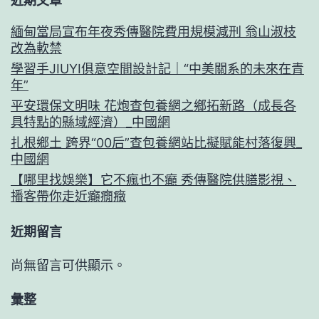
近期文章
緬甸當局宣布年夜秀傳醫院費用規模減刑 翁山淑枝
改為軟禁
學習手JIUYI俱意空間設計記｜“中美關系的未來在青
年”
平安環保文明味 花炮查包養網之鄉拓新路（成長各
具特點的縣域經濟）_中國網
扎根鄉土 跨界“00后”查包養網站比擬賦能村落復興_
中國網
【哪里找娛樂】它不瘋也不癲 秀傳醫院供膳影視、
播客帶你走近癲癇癥
近期留言
尚無留言可供顯示。
彙整