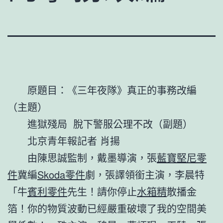
原題目：《三年夜隊》真正的事務改編
（主題）
進獄殘局 脫下警服公理不改（副題）
北京青年報記者 肖揚
由陳思誠監制，戴墨導演，張
藍寶堅尼零
件
冀編
Skoda零件
劇，張譯領銜主演，李晨特
「牛
賓利零件
先生！請你停止
水箱精
散播金
箔！你的物質波動已經嚴重破壞了我的空間美