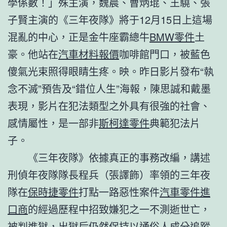
學係數！」殊主演，魏晨、曹炳琨、王驍、張
子賢主演的《三年夜隊》將于12月15日上這場
混亂的中心，正是金牛座霸總牛
BMW零件
土
豪。他站在
汽車材料報價
咖啡館門口，被藍色
傻氣光束照得眼睛生疼。映。昨日影片發布“執
念不滅”預告及“錯位人生”海報，陳思誠和戴墨
表現，影片在犯法類型之外具有很強的社會、
感情屬性，是一部非
斯柯達零件
典範犯法片
子。
《三年夜隊》依據真正的事務改編，講述
刑偵年夜隊隊長程兵（張譯飾）率領的三年夜
隊在
保時捷零件
打點一路惡性案件
汽車零件進
口商
的經過歷程中招致嫌犯之一不測逝世亡，
被判進獄，出獄后仍然保持以通俗人成分追蹤