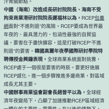
汗青關節點。
中國（海南）改造成長研討院院長、海南不受
拘束商業港研討院院長遲福林以為，
RCEP
包養
網
面對“不進則退”的風險。RCEP要成為世界最
年夜的、最具潛力的、包涵性最強的自貿協
議，要害在于盡快擴容，這是打破RCEP“不進
則退”的要害。
韓國高麗年夜學國際研討學院特
聘傳授金興鐘表現，
全球商業系統面對挑釁，
RCEP處于一個很是要害的時辰。要更好施展
RCEP感化，進一個步驟推進多邊商業，對區域
成長尤其主要。
中國辦事商業協會副會長趙晉平以為，
全球經
濟年夜變局下，凸顯了加速推動RCEP區域經濟
一體化的主要性、需要性。在以後的情勢下，