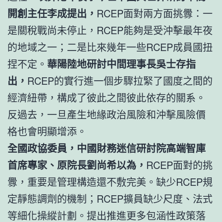
開創主任李成提出，
RCEP面對兩方面挑釁：一
是關稅戰尚未停止，RCEP能夠是受沖擊最年夜
的地域之一；二是比來幾年一些RCEP成員國扭
捏不定。
華陽陸地研討中間理事長吳士存指
出，
RCEP的實行進一個步驟拉緊了國度之間的
經濟紐帶，構成了彼此之間彼此依存的關系。
反過去，一旦產生地緣政治風險和沖擊風險價
格也會明顯增添。
全國政協委員，中國財務迷信研討院高端智庫
首席專家、原院長劉尚希以為，
RCEP面對的挑
釁，重要是管理構造還不敷完美。缺少RCEP規
定靜態調劑的機制；RCEP擴員缺少尺度、法式
等細化操縱計劃。提出推進更多包涵性政策落