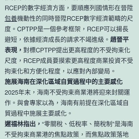
RCEP的數字經濟方面，要順應列國情形在晉陞
包養
機動性的同時晉陞RCEP數字經濟範疇的尺
度。CPTPP是一個參考框架，RCEP可以揚長
避短，依據經濟成長的請求不竭進級。
趙晉平
表現，
對標CPTPP提出更高程度的不受拘束化
尺度，RCEP成員要摸索更高程度商業投資不受
拘束化和方便化程度，以應對內部變局。
施展海南在深化區域自貿過程中的主要感化
2025年末，海南不受拘束商業港將迎來封關運
作。與會專家以為，海南有前提在深化區域自
貿過程中施展主要感化。
遲福林指出，
“零關稅、低稅率、簡稅制”是海南
不受拘束商業港的焦點政策，而焦點政策落地