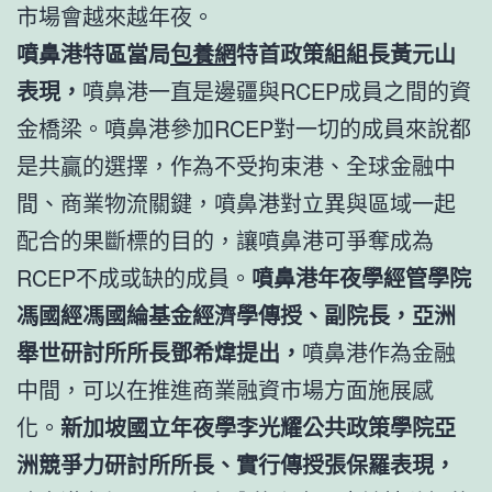
市場會越來越年夜。
噴鼻港特區當局
包養網
特首政策組組長黃元山
表現，
噴鼻港一直是邊疆與RCEP成員之間的資
金橋梁。噴鼻港參加RCEP對一切的成員來說都
是共贏的選擇，作為不受拘束港、全球金融中
間、商業物流關鍵，噴鼻港對立異與區域一起
配合的果斷標的目的，讓噴鼻港可爭奪成為
RCEP不成或缺的成員。
噴鼻港年夜學經管學院
馮國經馮國綸基金經濟學傳授、副院長，亞洲
舉世研討所所長鄧希煒提出，
噴鼻港作為金融
中間，可以在推進商業融資市場方面施展感
化。
新加坡國立年夜學李光耀公共政策學院亞
洲競爭力研討所所長、實行傳授張保羅表現，