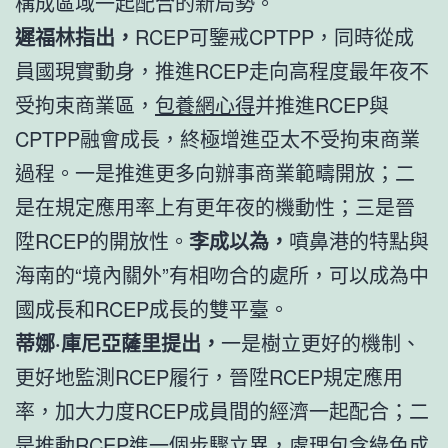
構成區域一起配合的新局勢。
遲福林指出，
RCEP可鑒戒CPTPP，同時從成
員國現實動身，推進RCEP走向高程度最年夜不
受拘束商業區，
包養網心得
并推進RCEP與
CPTPP融會成長，終極增進亞太不受拘束商業
過程。一是推進更多向辦事商業範疇開放；二
是在規定應用率上有更年夜的機動性；三是晉
陞RCEP的開放性。
李成以為，
噴鼻港的特點與
海南的“境內關外”有相吻合的處所，可以成為中
國成長和RCEP成長的雙平臺。
蒂娜·庫尼亞薩里提出，
一是樹立更好的機制、
更好地監測RCEP履行，晉陞RCEP規定應用
率，加大力度RCEP成員間的經濟一起配合；二
是推動RCEP進一個步驟立異，處理包含綠色成