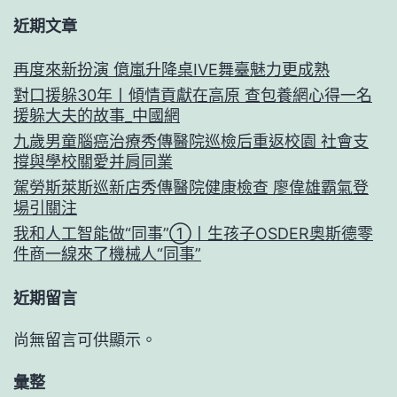
近期文章
再度來新扮演 億嵐升降桌IVE舞臺魅力更成熟
對口援躲30年丨傾情貢獻在高原 查包養網心得一名
援躲大夫的故事_中國網
九歲男童腦癌治療秀傳醫院巡檢后重返校園 社會支
撐與學校關愛并肩同業
駕勞斯萊斯巡新店秀傳醫院健康檢查 廖偉雄霸氣登
場引關注
我和人工智能做“同事”①丨生孩子OSDER奧斯德零
件商一線來了機械人“同事”
近期留言
尚無留言可供顯示。
彙整