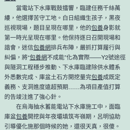
當電站下水庫戰鼓擂響，臨建任務千絲萬
縷，他選擇苦守工地。白日組織生孩子，黑夜
巡視現場，題目呈現在哪里，他的
包養
身影就
第一時光呈現在哪里。他保持逐日召開現場和
諧會，迷信
包養網
排兵布陣，嚴抓打算履行與
糾偏，將“
包養網
不成能”化為實際——Y2號途徑
與隧洞工程穩步推動、下水庫臨建除供水體系
外悉數完成、庫盆土石方開挖量完
包養
成既定
義務、支洞進度遠超預期……為項目產值打算
的告竣注進了強心針。
在烏海抽水蓄能電站下水庫施工中，面臨
庫盆
包養
開挖與年夜壩填筑岑嶺期，呂明協助
引導優化施那個時候的她，還很天真，很傻。