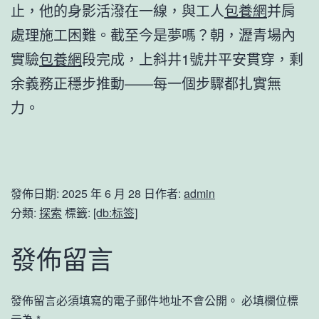
止，他的身影活潑在一線，與工人
包養網
并肩
處理施工困難。截至今是夢嗎？朝，瀝青場內
實驗
包養網
段完成，上斜井1號井平安貫穿，剩
余義務正穩步推動——每一個步驟都扎實無
力。
發佈日期:
2025 年 6 月 28 日
作者:
admin
分類:
探索
標籤:
[db:标签]
發佈留言
發佈留言必須填寫的電子郵件地址不會公開。
必填欄位標