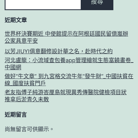
搜尋
近期文章
世界杯決賽期近 中使館提示在阿根廷國民留億嵐辦
公家具意平安
以芳JIUYI俱意翻修設計華之名，赴時代之約
河北盧龍：小流域查包養app管理繪就生態富饒畫卷_
中國網
做好“牛文章” 到九宮格交流牛年“發牛財”_中國扶貧在
線_國度扶貧門戶
老友指傅子純游峇厘島就現異秀傳醫院健檢項目狀
推拿后淤青久未散
近期留言
尚無留言可供顯示。