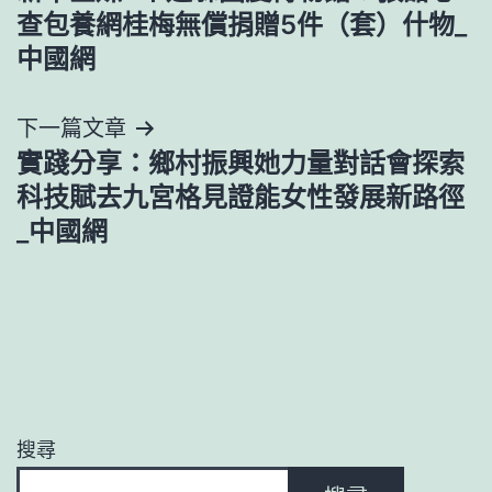
章
查包養網桂梅無償捐贈5件（套）什物_
導
中國網
覽
下一篇文章
實踐分享：鄉村振興她力量對話會探索
科技賦去九宮格見證能女性發展新路徑
_中國網
搜尋