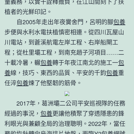
量義務，以實干詮釋擔負，在江山間刻下了扶
植者的光鮮印記。
自2005年走出年夜黌舍門，呂明的腳
包養
步便與水利水電扶植慎密相連。從四川瓦屋山
川電站，到蒼溪航電左岸工程、右岸船閘工
程；從杜里壩工程，到南充趙子河項目……二
十載冷暑，輾
包養
轉于年夜江南北的施工一
包
養
線，技巧、東西的品質、平安的千鈞
包養
重
任淬
包養
煉了他堅韌的筋骨。
2017年，葛洲壩二公司平安巡視隊的任務
經過的事況，
包養
更讓他積聚了穿透隱患的鋒
利眼光與兼顧全局的治理聰明。2022年，當任
務的指針轉向烏海這片地盤，面臨Y2
包養網
號