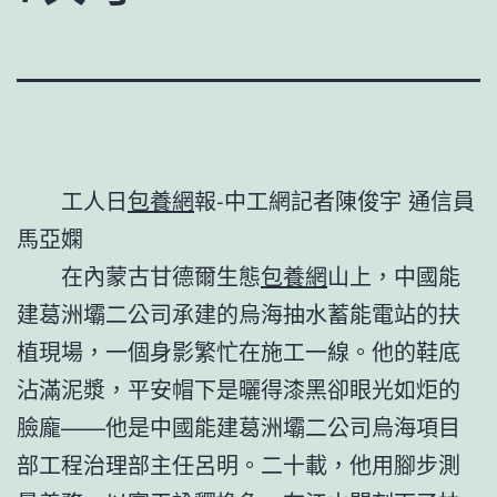
工人日
包養網
報-中工網記者陳俊宇 通信員
馬亞嫻
在內蒙古甘德爾生態
包養網
山上，中國能
建葛洲壩二公司承建的烏海抽水蓄能電站的扶
植現場，一個身影繁忙在施工一線。他的鞋底
沾滿泥漿，平安帽下是曬得漆黑卻眼光如炬的
臉龐——他是中國能建葛洲壩二公司烏海項目
部工程治理部主任呂明。二十載，他用腳步測