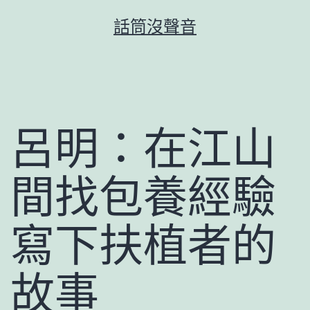
跳
話筒沒聲音
至
主
要
內
容
呂明：在江山
間找包養經驗
寫下扶植者的
故事