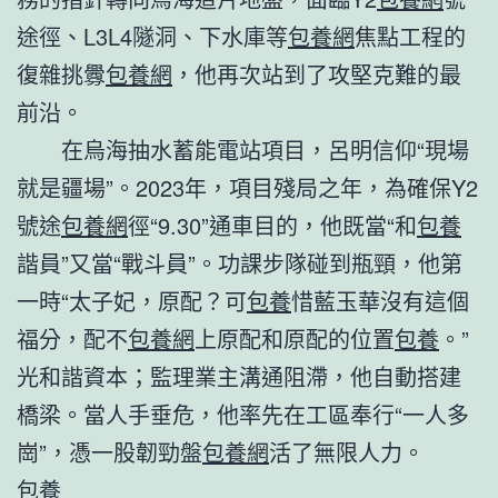
途徑、L3L4隧洞、下水庫等
包養網
焦點工程的
復雜挑釁
包養網
，他再次站到了攻堅克難的最
前沿。
在烏海抽水蓄能電站項目，呂明信仰“現場
就是疆場”。2023年，項目殘局之年，為確保Y2
號途
包養網
徑“9.30”通車目的，他既當“和
包養
諧員”又當“戰斗員”。功課步隊碰到瓶頸，他第
一時“太子妃，原配？可
包養
惜藍玉華沒有這個
福分，配不
包養網
上原配和原配的位置
包養
。”
光和諧資本；監理業主溝通阻滯，他自動搭建
橋梁。當人手垂危，他率先在工區奉行“一人多
崗”，憑一股韌勁盤
包養網
活了無限人力。
包養