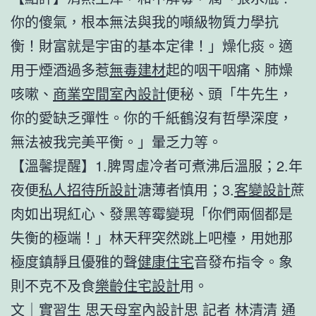
你的傻氣，根本無法與我的噸級物質力學抗
衡！財富就是宇宙的基本定律！」燥化痰。適
用于煙酒過多惹
無毒建材
起的咽干咽痛、肺燥
咳嗽、
商業空間室內設計
便秘、頭「牛先生，
你的愛缺乏彈性。你的千紙鶴沒有哲學深度，
無法被我完美平衡。」暈乏力等。
【溫馨提醒】1.脾胃虛冷者可煮沸后溫服；2.年
夜便
私人招待所設計
溏薄者慎用；3.
客變設計
蔗
肉如出現紅心、發黑等霉變現「你們兩個都是
失衡的極端！」林天秤突然跳上吧檯，用她那
極度鎮靜且優雅的聲
健康住宅
音發布指令。象
則不克不及食
樂齡住宅設計
用。
文｜實習生 思
天母室內設計
思 記者 林清清 通