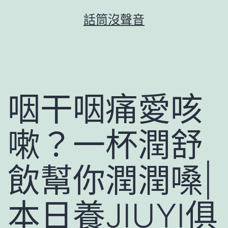
跳
話筒沒聲音
至
主
要
內
容
咽干咽痛愛咳
嗽？一杯潤舒
飲幫你潤潤嗓|
本日養JIUYI俱