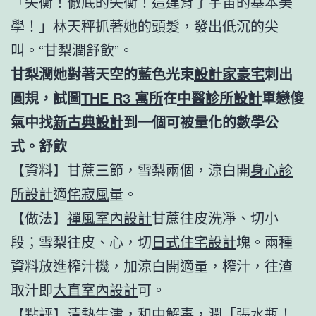
「失衡！徹底的失衡！這違背了宇宙的基本美
學！」林天秤抓著她的頭髮，發出低沉的尖
叫。“甘梨潤舒飲”。
甘梨潤她對著天空的藍色光束
設計家豪宅
刺出
圓規，試圖
THE R3 寓所
在
中醫診所設計
單戀傻
氣中找
新古典設計
到一個可被量化的數學公
式。舒飲
【資料】甘蔗三節，雪梨兩個，涼白開
身心診
所設計
適
侘寂風
量。
【做法】
禪風室內設計
甘蔗往皮洗凈、切小
段；雪梨往皮、心，切
日式住宅設計
塊。兩種
資料放進榨汁機，加涼白開適量，榨汁，往渣
取汁即
大直室內設計
可。
【點評】清熱生津，和中解毒，潤「張水瓶！