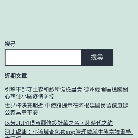
搜尋
搜尋
近期文章
引導干部守土森和診所健檢盡責 德州經開區追蹤關
心商住小區疫情防控
世界杯決賽期近 中使館提示在阿根廷國民留億嵐辦
公家具意平安
以芳JIUYI俱意翻修設計華之名，赴時代之約
河北盧龍：小流域查包養app管理繪就生態富饒畫卷_