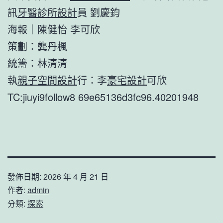
訊
牙醫診所設計
員 劉慶鈞
海報｜陳健怡 李可欣
策劃：龔丹楓
統籌：林清清
執
親子空間設計
行：李
豪宅設計
可欣
TC:jiuyi9follow8 69e65136d3fc96.40201948
發佈日期:
2026 年 4 月 21 日
作者:
admin
分類:
探索