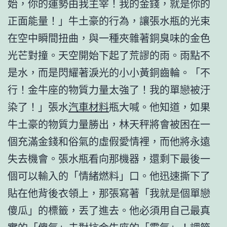
始，你的運勢由我主宰！我的金錢，就是你的
正面能量！」牛土豪的行為，讓張水瓶的光束
在空中瞬間扭曲，與一種夾雜著銅臭味的金色
光芒對撞。天空開始下起了荒謬的雨。雨點不
是水，而是閃耀著淚光的小小黃銅齒輪。「不
行！金牛座的物質力量太強了！我的單戀被汙
染了！」張水
汽車材料
瓶大喊。他知道，如果
牛土豪的物質力量勝出，林天秤將會被困在一
個充滿金錢和俗氣的虛假愛情裡，而他將永遠
失去機會。張水瓶看向那機器，還剩下最後一
個可以輸入的「情緒燃料」口。他迅速撕下了
貼在他背後衣領上，那張寫著「我就是個單戀
傻瓜」的標籤，丟了進去。他必須用自己最真