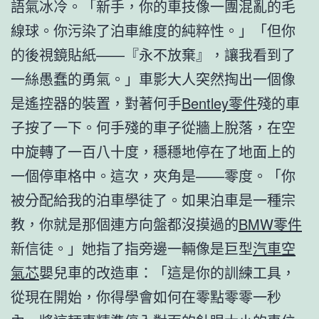
語氣冰冷。「新手，你的車技像一團混亂的毛
線球。你污染了泊車維度的純粹性。」「但你
的後視鏡貼紙——『永不放棄』，讓我看到了
一絲愚蠢的勇氣。」車影大人突然掏出一個像
是遙控器的裝置，對著何手
Bentley零件
殘的車
子按了一下。何手殘的車子從牆上脫落，在空
中旋轉了一百八十度，穩穩地停在了地面上的
一個停車格中。這次，夾角是——零度。「你
被分配給我的泊車學徒了。如果泊車是一種宗
教，你就是那個連方向盤都沒摸過的
BMW零件
新信徒。」她指了指旁邊一輛像是巨型
汽車空
氣芯
嬰兒車的改造車：「這是你的訓練工具，
從現在開始，你得學會如何在零點零零一秒