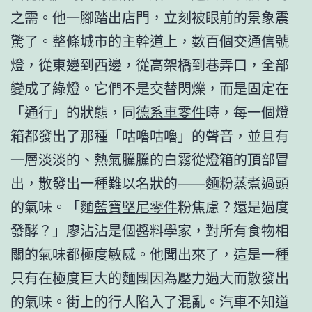
之需。他一腳踏出店門，立刻被眼前的景象震
驚了。整條城市的主幹道上，數百個交通信號
燈，從東邊到西邊，從高架橋到巷弄口，全部
變成了綠燈。它們不是交替閃爍，而是固定在
「通行」的狀態，同
德系車零件
時，每一個燈
箱都發出了那種「咕嚕咕嚕」的聲音，並且有
一層淡淡的、熱氣騰騰的白霧從燈箱的頂部冒
出，散發出一種難以名狀的——麵粉蒸煮過頭
的氣味。「麵
藍寶堅尼零件
粉焦慮？還是過度
發酵？」廖沾沾是個醬料學家，對所有食物相
關的氣味都極度敏感。他聞出來了，這是一種
只有在極度巨大的麵團因為壓力過大而散發出
的氣味。街上的行人陷入了混亂。汽車不知道