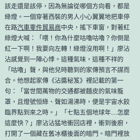
該走還是該停，因為無論從哪個方向看，都是
綠燈。一個穿著西裝的男人小心翼翼地把車停
在路
汽車零件貿易商
中央，搖下車窗，對著紅
綠燈大喊：「喂！你為什麼咕嚕咕嚕？你倒是
紅一下啊！我要向左轉！綠燈沒用啊！」廖沾
沾感覺到一陣心悸。這種氣味，這種不祥的
「咕嚕」聲，與他兒時聽到的家傳預言不謀而
合。他想起家傳《沾醬秘笈》裡記載的第一
句：「當世間萬物的交通都被麵皮的氣味籠
罩，且燈號恒綠、聲如湯沸時，便是宇宙水餃
臨界點到來之時。」「七點五個地球年…怎麼
這麼快？」廖沾沾猛地衝回店裡，衝到後廚，
打開了一個藏在舊冰櫃後面的暗門。暗門裡放