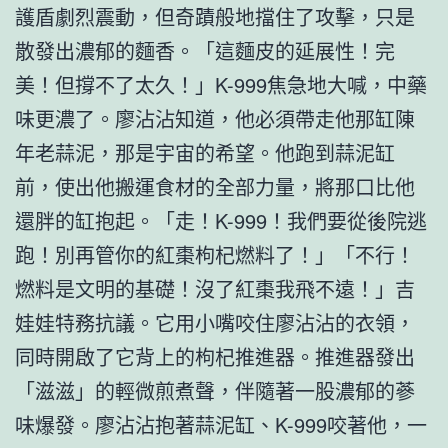
護盾劇烈震動，但奇蹟般地擋住了攻擊，只是
散發出濃郁的麵香。「這麵皮的延展性！完
美！但撐不了太久！」K-999焦急地大喊，中藥
味更濃了。廖沾沾知道，他必須帶走他那缸陳
年老蒜泥，那是宇宙的希望。他跑到蒜泥缸
前，使出他搬運食材的全部力量，將那口比他
還胖的缸抱起。「走！K-999！我們要從後院逃
跑！別再管你的紅棗枸杞燃料了！」「不行！
燃料是文明的基礎！沒了紅棗我飛不遠！」吉
娃娃特務抗議。它用小嘴咬住廖沾沾的衣領，
同時開啟了它背上的枸杞推進器。推進器發出
「滋滋」的輕微煎煮聲，伴隨著一股濃郁的蔘
味爆發。廖沾沾抱著蒜泥缸、K-999咬著他，一