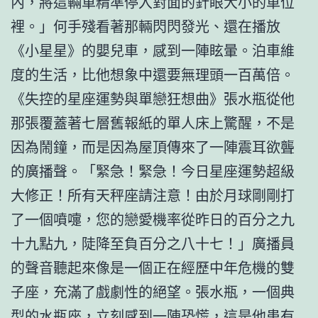
內，將這輛車精準停入對面的針眼大小的車位
裡。」何手殘看著那輛閃閃發光、還在播放
《小星星》的嬰兒車，感到一陣眩暈。泊車維
度的生活，比他想象中還要無理頭一百萬倍。
《失控的星座運勢與單戀狂想曲》張水瓶從他
那張覆蓋著七層舊報紙的單人床上驚醒，不是
因為鬧鐘，而是因為屋頂傳來了一陣震耳欲聾
的廣播聲。「緊急！緊急！今日星座運勢超級
大修正！所有天秤座請注意！由於月球剛剛打
了一個噴嚏，您的戀愛機率從昨日的百分之九
十九點九，陡降至負百分之八十七！」廣播員
的聲音聽起來像是一個正在經歷中年危機的雙
子座，充滿了戲劇性的絕望。張水瓶，一個典
型的水瓶座，立刻感到一陣恐慌，這是他患有