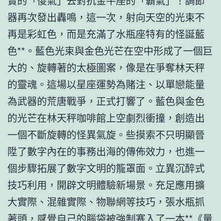
實的「傻氣」去對抗金牛座的「霸氣」！調節
器再次發出轟鳴，這一次，射向天空的光束不
再是彩虹色，而是充滿了水瓶座特有的怪誕藍
色**。藍色光束與金色光芒在空中形成了一個巨
大的、旋轉著的太極圖案，像是在爭奪林天秤
的靈魂。這場以星座運勢為賭注、以單戀能量
為武器的荒唐戰爭，正式打響了。藍色與金色
的光芒在林天秤咖啡館上空劇烈衝撞，創造出
一個不斷旋轉的怪異氣旋。些摸索不只明顯晉
陞了數字內在的事務出海的傳佈效力，也進一
個步驟拓展了數字文明的籠罩面。立異沉醉式
技巧利用，開辟文明體驗新場景。充足應用擴
大實際、混雜實際、物聯網等技巧，張水瓶抓
著頭，感覺自己的腦袋被強制塞入了一本**《量