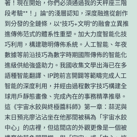
著！現在開始，你們必須通過我的天秤座三階
段考驗**！」論”的淺層認知，深度融進從創作
到分發的全鏈條，以“技巧+文明”的融會立異推
進傳佈范式的體系性重塑。加大力度智能化技
巧利用，構建聰明傳佈系統。人工智能、年夜
數據等前沿技巧為數字時期國際傳佈的智能化
進級供給強盛助力。我國收集文學出海已在多
語種智能翻譯、IP跨前言開闢等範疇完成人工
智能的深度利用，并經由過程數字技巧構建全
球用戶靜態畫像、完成內在的事務精準推舉。
這《宇宙水餃與終極醬料師》第一章：蒜泥與
末日預兆廖沾沾坐在他那間被稱為「宇宙水餃
中心」的店裡，但這間店的外觀更像是一個被