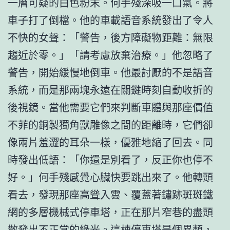
一層可疑的白色粉末。何手殘深吸一口氣。將
車子打了倒檔。他的車載語音系統發出了令人
不快的女聲：「警告，後方障礙物距離：無限
趨近於零。」「請考慮放棄治療。」他忽略了
警告，開始緩慢地倒車。他最討厭的不是語音
系統，而是那兩塊永遠在關鍵時刻自動收折的
後視鏡。當他需要它們來判斷車體與那座價值
不菲的銅製獨角獸雕像之間的距離時，它們卻
像兩片羞澀的耳朵一樣，優雅地縮了回去。同
時發出低語：「你還是別看了，反正你也停不
好。」何手殘感覺心臟快要跳出來了。他轉頭
看去，發現那座高聳入雲、覆蓋著鏽跡斑斑鐵
網的多層機械式停車塔，正在那片窄巷的盡頭
散發出不正常的綠光。這棟停車塔是個異類，