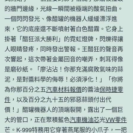
的牆門邊緣，光線一瞬間被極端的酸氣扭曲。
一個閃閃發光、像醋罐的機器人緩緩漂浮進
來，它的底座還不斷噴射著白色醋霧。它身上
掛著「醋狂派大勝利」的霓虹燈牌，閃爍得讓
人眼睛發疼，同時發出警報。王醋狂的聲音再
次響起，這次帶著金屬回音的嘲弄，刺耳得像
是磨砂紙。「廖沾沾！你那充滿腐敗氣味的蒜
泥，是對醬料學的侮辱！必須淨化！」「你將
為你那百分之五
汽車材料報價
的醬油
保時捷零
件
，以及百分之九十五的邪惡蒜頭付出代
價！」醋罐機器人的頂端裂開，露出了一個巨
大的管口，正在聚積藍色
汽車機油芯
光
VW零件
芒。K-999特務用它穿著燕尾服的小爪子，一把