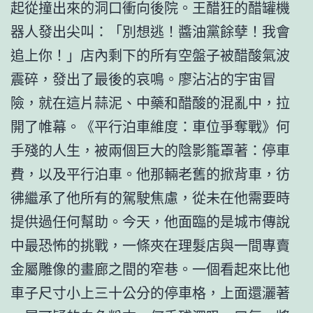
起從撞出來的洞口衝向後院。王醋狂的醋罐機
器人發出尖叫：「別想逃！醬油黨餘孽！我會
追上你！」店內剩下的所有空盤子被醋酸氣波
震碎，發出了最後的哀鳴。廖沾沾的宇宙冒
險，就在這片蒜泥、中藥和醋酸的混亂中，拉
開了帷幕。《平行泊車維度：車位爭奪戰》何
手殘的人生，被兩個巨大的陰影籠罩著：停車
費，以及平行泊車。他那輛老舊的掀背車，彷
彿繼承了他所有的駕駛焦慮，從未在他需要時
提供過任何幫助。今天，他面臨的是城市傳說
中最恐怖的挑戰，一條夾在理髮店與一間專賣
金屬雕像的畫廊之間的窄巷。一個看起來比他
車子尺寸小上三十公分的停車格，上面還灑著