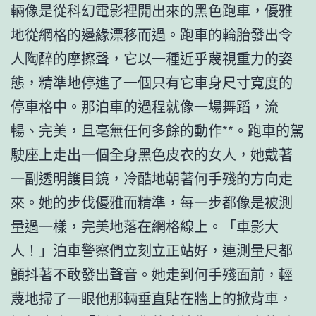
輛像是從科幻電影裡開出來的黑色跑車，優雅
地從網格的邊緣漂移而過。跑車的輪胎發出令
人陶醉的摩擦聲，它以一種近乎蔑視重力的姿
態，精準地停進了一個只有它車身尺寸寬度的
停車格中。那泊車的過程就像一場舞蹈，流
暢、完美，且毫無任何多餘的動作**。跑車的駕
駛座上走出一個全身黑色皮衣的女人，她戴著
一副透明護目鏡，冷酷地朝著何手殘的方向走
來。她的步伐優雅而精準，每一步都像是被測
量過一樣，完美地落在網格線上。「車影大
人！」泊車警察們立刻立正站好，連測量尺都
顫抖著不敢發出聲音。她走到何手殘面前，輕
蔑地掃了一眼他那輛垂直貼在牆上的掀背車，