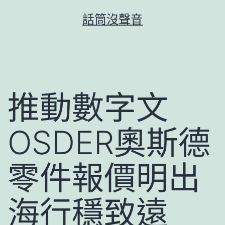
跳
話筒沒聲音
至
主
要
內
容
推動數字文
OSDER奧斯德
零件報價明出
海行穩致遠