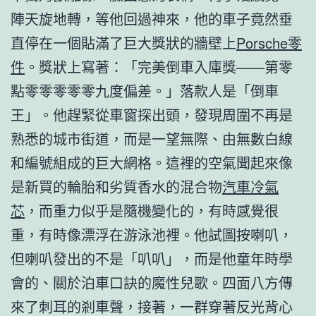
陣天旋地轉，等他回過神來，他的車子竟然垂
直停在一個貼滿了巨大獎狀的牆壁上
Porsche零
件
。獎狀上寫著：「完美倒車入庫獎——第零
點零零零零零九度偏差。」落款人是「倒車
王」。他趕緊從車窗探出頭，發現周圍不再是
熟悉的城市街道，而是一望無際、由無數白線
和編號組成的巨大網格。這裡的空氣聞起來像
是新買的輪胎和劣質香水的混合物
汽車冷氣
芯
，而重力似乎是隨機變化的，有時感覺很
重，有時像漂浮在游泳池裡。他試圖按喇叭，
但喇叭發出的不是「叭叭」，而是他童年時學
會的、關於泊車口訣的魔性兒歌。四面八方傳
來了刺耳的剎車聲，接著，一群穿著反光背心