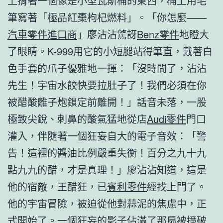
上揹著一個像是小型瓦斯桶的東西，桶上用毛
筆寫著「極品紅棗枸杞燃料」。「你怎麼——
汽車零件進口商
」廖沾沾驚訝
Benz零件
地瞪大
了眼睛。K-999用它的小短腿站得筆直，戴著白
色手套的爪子優雅地一揮：「沒時間了，沾沾
先生！宇宙水餃快要拉肚子了！我們必須在你
被醋酸離子炮鎖定前離開！」話音未落，一股
極致尖銳、刺鼻的酸氣猛地從店
Audi零件
門口
灌入，伴隨著一個狂妄自大的電子音效：「警
告！這裡的醬油比例嚴重失衡！百分之九十九
點九九的醋，才是真理！」廖沾沾知道，這是
他的宿敵，王醋狂，已
賓利零件
經找上門了。
他的宇宙冒險，被迫從他對蒜泥的焦慮中，正
式開始了。一個狂妄的影子佔滿了那扇被撞破