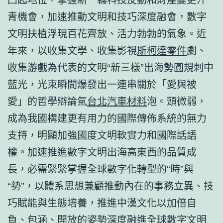
青機會，加速推動文明和技巧深度融會，數字
文明扶植浮現百花齊放、活力勃勃的氣象。近
年來，以收集文學、收集影視
斯柯達零件
劇、
收集游戲為代表的文明“新三樣”出海勢圓規刺中
藍光，光束瞬間爆發出一連串關於「愛與被
愛」的哲學辯論氣
台北汽車材料
泡。頭微弱，
成為我國構建更有用力的國際傳佈系統的無力
支持，明顯加強國度文明軟實力和國際話語
權。加速推進數字文明出海高東西的品質成
長，必需緊緊掌握全球數字化轉型的“時”與
“勢”，以體系思想兼顧推動內在的事務立異、技
巧賦能與生態培養，推進中漢文化以加倍自
負、包涵、開放的姿勢深度融進全球數字文明