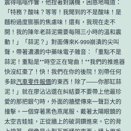
震得嗡嗡作響，他捏著對講機，困惑地喊道：
「特務？酸味？等等！我聞到的不是酸味！是
麵粉過度膨脹的焦慮味！還有，我現在走不
開！我的陳年老蒜泥需要每隔三小時的溫和震
動！」「蒜泥？」對面傳來K-999崩潰的尖叫
聲，帶著濃濃的中藥味電子雜音：「重點不是
蒜泥！重點是**時空正在彎曲！**我們的推進器
快沒紅棗了！快！我們在你的後院！別帶任何
多餘
汽車零件報價
的東西！除了——你那缸蒜
泥！」就在廖沾沾還在糾結要不要帶上他最珍
愛的那把銀勺時，外面的牆壁傳來一聲巨大的
撞擊。一個穿著黑色燕尾服、戴著太陽眼鏡的
太空吉娃娃，正從牆上的破洞鑽進來。它的背