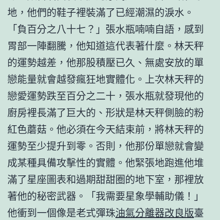
地，他們的鞋子裡裝滿了已經潮濕的淚水。
「負百分之八十七？」張水瓶喃喃自語，感到
胃部一陣翻騰，他知道這代表著什麼。林天秤
的運勢越差，他那股積壓已久、無處安放的單
戀能量就會越發瘋狂地實體化。上次林天秤的
戀愛運勢跌至百分之二十，張水瓶就發現他的
廚房裡長滿了巨大的、形狀是林天秤側臉的粉
紅色蘑菇。他必須在今天結束前，將林天秤的
運勢至少提升到零。否則，他那份單戀就會變
成某種具備攻擊性的實體。他緊張地跑進他堆
滿了星座圖表和過期甜甜圈的地下室，那裡放
著他的秘密武器。「我需要星象學輔助儀！」
他衝到一個像是老式彈珠
油氣分離器改良版
臺