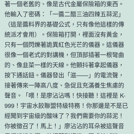
著一個老舊的、像是古代金屬保險箱的東西。
他輸入了密碼：「一醬二醋三油四辣五蒜泥」
（這是醬料界的基礎公式，只有像他這樣的傳
統派才會用）。保險箱打開，裡面沒有黃金，
只有一個閃爍著詭異紅色光芒的儀器。這儀器
很像一個老式的對講機，但頂部插著一根彎曲
的、像韭菜一樣的天線。他顫抖著拿起儀器，
按下通話鈕。儀器發出「滋——」的電流聲，
接著傳來一陣高八度、急促且充滿養生焦慮的
聲音。「喂！是廖沾沾嗎！快接聽！這裡是 K-
999！宇宙水餃聯盟特級特務！你那邊是不是已
經聞到宇宙級的酸味了？我們需要你的蒜泥！
你被徵召了！馬上！」廖沾沾的耳朵被這聲音