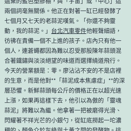
遺棄的藍色塑膠棚，與「宇宙」或「中心」這
兩個詞毫無關係。他正在對著一缸已經發酵了
七個月又七天的老蒜泥嘆氣。「你還不夠靈
動，我的蒜泥。」
台北汽車零件
他輕聲細語，
彷彿在責備一個不上進的孩子。店內只有他一
個人，連蒼蠅都因為難以忍受那股陳年蒜頭混
合著鐵鏽與淡淡絕望的味道而選擇繞道飛行。
今天的營業額是：零。廖沾沾不安的不是店裡
的生意，而是他對**「蒜泥成本焦慮症」**的深
層恐懼。新鮮蒜頭每公斤的價格正在以超光速
上漲，如果再這樣下去，他引以為傲的「靈魂
蒜泥」將難以為繼。他拿著一把被磨得光滑、
閃耀著不祥光芒的小銀勺，從缸底撈起一坨濃
稠的、顏色介於灰綠與土黃之間的發酵物。這