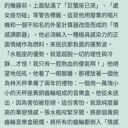
的機器前，上面貼滿了「巨蟹座已哭」、「處
女座勿碰」等警告標籤。這是他用廢棄的唱片
機和一個不知名的外星計算器改造而成的「情
感調節器」。他必須輸入一種極具感染力的正
面情緒作為燃料，來抵抗那負面的運勢波。
「水瓶座的優勢，就是超脫一切的理性與冷
靜…才怪！我只有一腔熱血的傻氣啊！」他絕
望地低吼。他看了一眼腳邊。那裡放著一個他
為林天秤準備了兩年的禮物：一個用一萬塊小
小的天秤座黃銅齒輪組成的音樂盒。他從未送
出，因為害怕被拒絕。這份害怕，就是純度最
高的單戀情感。張水瓶咬緊牙關，將那個黃銅
齒輪音樂盒砸爛，將所有的齒輪都倒入「情感