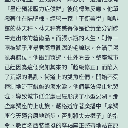
「星座預報壓力症候群」後的標準反應。他單
戀著住在隔壁棟、經營一家「平衡美學」咖啡
館的林天秤。林天秤完美得像是從黃金分割線
中走出來的藝術品。而張水瓶的人生，則像一
團被獅子座暴君隨意亂踢的毛線球，充滿了混
亂與錯位。他衝到窗邊，往外看去。整座城市
已經因為這個突如其來的「超級修正」而陷入
了荒謬的混亂。街道上的雙魚座們，開始不受
控制地流下鹹鹹的海水淚，他們無法停止地哭
泣，導致城市低窪處已經形成了小型潟湖。那
些摩羯座的上班族，嚴格遵守著廣播中「摩羯
座今天適合原地踏步，否則將失去襪子」的指
令。數百名西裝筆挺的摩羯座正整齊地站在原