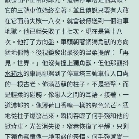
它的三號車位始終空著，並且傳說只要有人敢
在它面前失敗十八次，就會被傳送到一個泊車
地獄。他已經失敗了十七次。現在是第十八
次。他打了方向盤，車頭朝著銅獨角獸的方向
猛地偏轉。後視鏡發出最後的溫柔提醒：「再
見，世界。」他沒有撞上獨角獸，但他那顫抖
水箱水
的車尾卻擦到了停車塔三號車位入口處
的一根古老、佈滿苔蘚的柱子。不是撞擊，而
是輕柔的碰觸，像戀人之間的耳語。接著，一
道濃郁的、像薄荷口香糖一樣的綠色光芒。猛
地從柱子爆發出來，瞬間吞噬了何手殘和他的
掀背車。光芒消失後，窄巷恢復了平靜，只剩
下獨角獸雕像一臉困惑的表情。何手殘感覺一