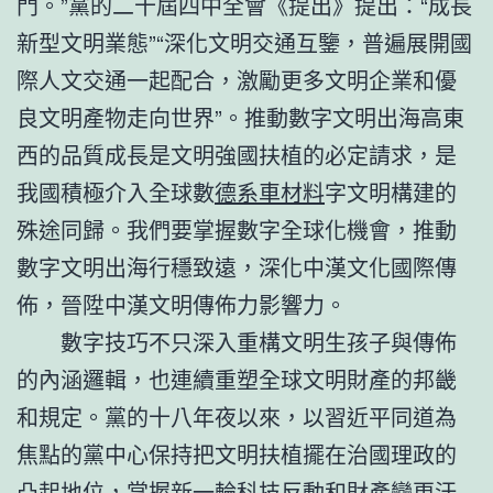
門。”黨的二十屆四中全會《提出》提出：“成長
新型文明業態”“深化文明交通互鑒，普遍展開國
際人文交通一起配合，激勵更多文明企業和優
良文明產物走向世界”。推動數字文明出海高東
西的品質成長是文明強國扶植的必定請求，是
我國積極介入全球數
德系車材料
字文明構建的
殊途同歸。我們要掌握數字全球化機會，推動
數字文明出海行穩致遠，深化中漢文化國際傳
佈，晉陞中漢文明傳佈力影響力。
數字技巧不只深入重構文明生孩子與傳佈
的內涵邏輯，也連續重塑全球文明財產的邦畿
和規定。黨的十八年夜以來，以習近平同道為
焦點的黨中心保持把文明扶植擺在治國理政的
凸起地位，掌握新一輪科技反動和財產變更汗