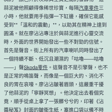
蒜泥被他照顧得像稀世珍寶，每隔
汽車零件
三
小時，他就要用手指彈一下缸邊，確保它能感
受到**「溫和的震動」**，以助其在精神上達到
圓滿。就在廖沾沾專注於與蒜泥進行心靈交流
時，外面的世界開始發出一些不對勁的信號。
首先是聲音。街上所有的汽車喇叭同時發出了
一個持續不斷、低沉且潮濕的「咕嚕——咕嚕
——」聲
Skoda零件
。這聲音不是引擎聲，也不
是正常的鳴笛聲，而像是一個巨大的、消化不
良的胃在哀嚎。廖沾沾皺著眉頭，這嚴重干擾
了他蒜泥的「寧靜冥想」。他決定出去看個究
竟，順手從桌上拿了一張髒兮兮的，印著《沾
醬秘笈》封面的皺衛生紙，塞進口袋以備不時