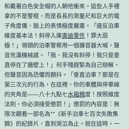
和戴著白色安全帽的人朝他衝來。這些人手裡
拿的不是警棍，而是長長的測量尺和巨大的電
子角度儀，臉上的表情極度嚴肅。「違反泊車
維度基本法！斜停入庫
奧迪零件
！罪大惡
極！」領頭的泊車警察用一個擴音器大喊，聲
音充滿機械感。「我、我沒有斜停！我只是垂
直停在了牆壁上！」何手殘趕緊為自己辯解，
但聲音因為恐懼而顫抖。「垂直泊車？那是在
第三次元的行為，在這裡，你的車體與停車線
的夾角是——八十九點七
水箱精
度！按照維度
法則，你必須接受懲罰！」懲罰的內容是：無
限次觀看一部名為**《新手泊車七百次失敗集
錦》的紀錄片，直到哭泣為止。就在這時，一