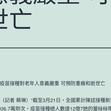
世亡
疫苗接種對老年人意義嚴重 可預防重癥和逝世亡
（記者 蔡琳）“截至3月21日，全國累計陳述接種
3036.7萬劑次，疫苗接種總人數達12億7她的蕾絲絲