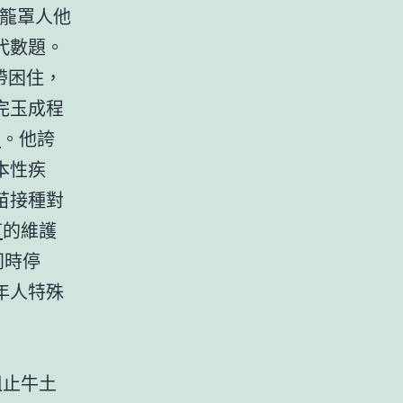
籠罩人他
代數題。
帶困住，
完玉成程
苗
。他誇
本性疾
苗接種對
苗
的維護
同時停
年人特殊
阻止牛土