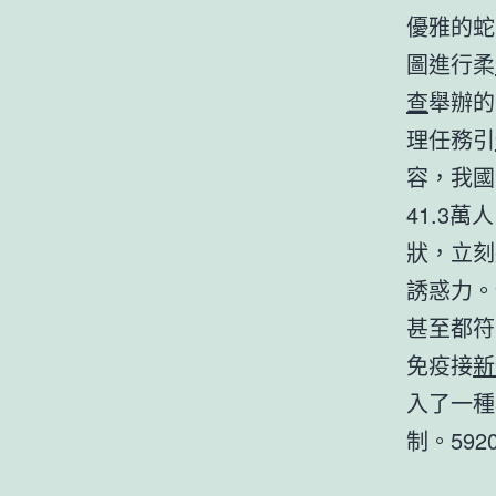
優雅的蛇
圖進行柔
查
舉辦的
理任務引
容，我國
41.3
狀，立刻
誘惑力。
甚至都符
免疫接
新
入了一種
制。592