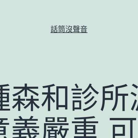
話筒沒聲音
種森和診所
意義嚴重 