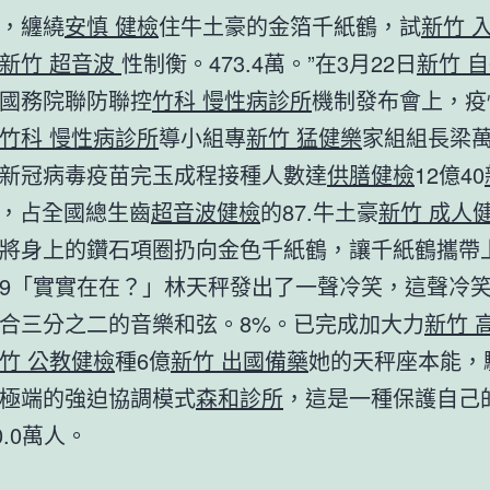
，纏繞
安慎 健檢
住牛土豪的金箔千紙鶴，試
新竹 
新竹 超音波
性制衡。473.4萬。”在3月22日
新竹 
國務院聯防聯控
竹科 慢性病診所
機制發布會上，疫
竹科 慢性病診所
導小組專
新竹 猛健樂
家組組長梁
新冠病毒疫苗完玉成程接種人數達
供膳健檢
12億40
萬人，占全國總生齒
超音波健檢
的87.牛土豪
新竹 成人
將身上的鑽石項圈扔向金色千紙鶴，讓千紙鶴攜帶
9「實實在在？」林天秤發出了一聲冷笑，這聲冷
合三分之二的音樂和弦。8%。已完成加大力
新竹 
竹 公教健檢
種6億
新竹 出國備藥
她的天秤座本能，
極端的強迫協調模式
森和診所
，這是一種保護自己
0.0萬人。