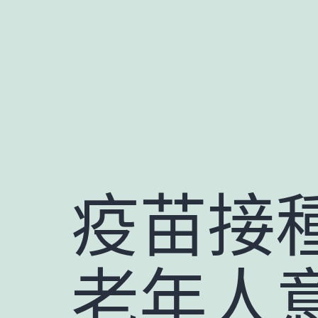
跳
至
主
要
內
容
疫苗接
老年人