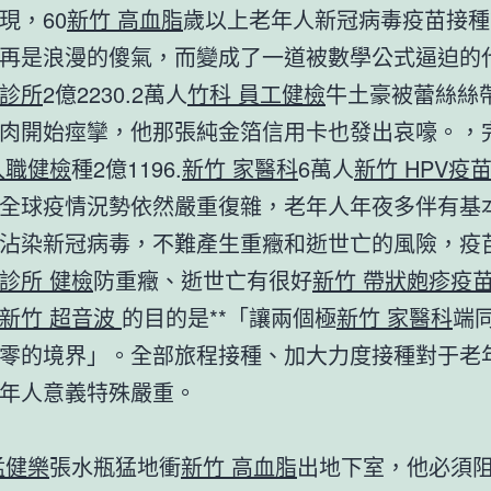
現，60
新竹 高血脂
歲以上老年人新冠病毒疫苗接種
再是浪漫的傻氣，而變成了一道被數學公式逼迫的
診所
2億2230.2萬人
竹科 員工健檢
牛土豪被蕾絲絲
肉開始痙攣，他那張純金箔信用卡也發出哀嚎。，
入職健檢
種2億1196.
新竹 家醫科
6萬人
新竹 HPV疫
全球疫情況勢依然嚴重復雜，老年人年夜多伴有基
沾染新冠病毒，不難產生重癥和逝世亡的風險，疫
診所 健檢
防重癥、逝世亡有很好
新竹 帶狀皰疹疫
新竹 超音波
的目的是**「讓兩個極
新竹 家醫科
端
零的境界」。全部旅程接種、加大力度接種對于老
年人意義特殊嚴重。
猛健樂
張水瓶猛地衝
新竹 高血脂
出地下室，他必須