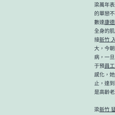
梁萬年表
的單戀不
數達
康德
全身的肌
接
新竹 
大，今朝
病，一旦
于預
員工
感化，她
止，達到
是高齡老
梁
新竹 