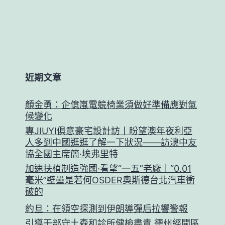
近期文章
顏金勇：企億嵐電競椅業須做好準備應對氣
候變化
專JIUYI俱意豪宅設計訪丨盼望澳年夜利亞
人多到中國逛逛了解一下狀況——訪澳中友
協全國主席簡·埃弗里特
加速扶植制造強國·看望“一五”老廠｜“0.01
毫米”壁壘是若何OSDER奧斯德台北汽車衝
破的
約旦：在領空探測到伊朗導彈后拉響警報
引導干部守土森和診所健檢盡責 德州經開區