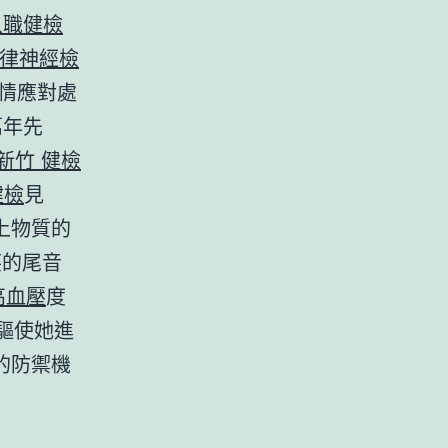
入職健檢
自律神經檢
情應對處
萬年先
新竹 健檢
健檢
見
上物質的
笑的尾音
高血壓
度
驅使她進
的防禦機