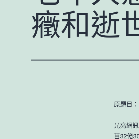
癥和逝
原題目：
光亮網訊
苗32億