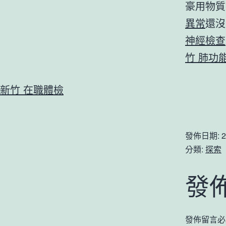
豪用物質
異常
還沒
神經檢查
竹 肺功
新竹 在職體檢
發佈日期:
2
分類:
探索
發
發佈留言必