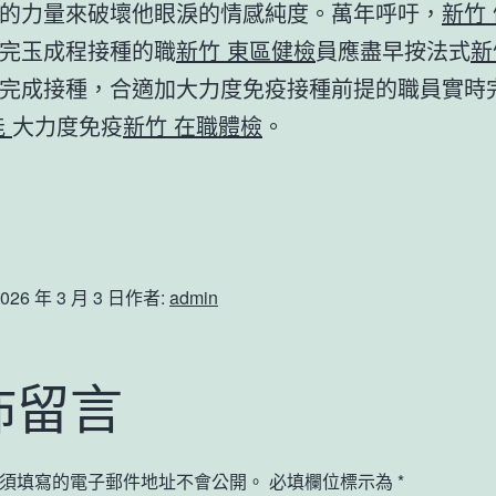
的力量來破壞他眼淚的情感純度。萬年呼吁，
新竹
完玉成程接種的職
新竹 東區健檢
員應盡早按法式
新
完成接種，合適加大力度免疫接種前提的職員實時
能
大力度免疫
新竹 在職體檢
。
026 年 3 月 3 日
作者:
admin
佈留言
須填寫的電子郵件地址不會公開。
必填欄位標示為
*