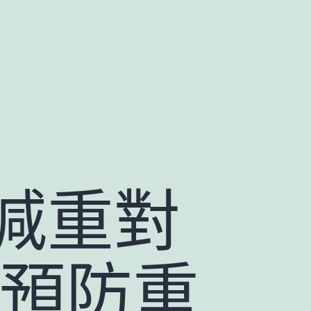
減重對
可預防重