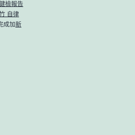
 健檢報告
竹 自律
完成加
新