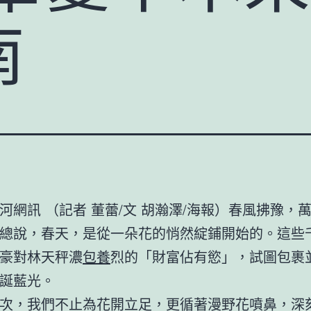
南
河網訊 （記者 董蕾/文 胡瀚澤/海報）春風拂豫，
總說，春天，是從一朵花的悄然綻鋪開始的。這些
豪對林天秤濃
包養
烈的「財富佔有慾」，試圖包裹
誕藍光。
次，我們不止為花開立足，更循著漫野花噴鼻，深