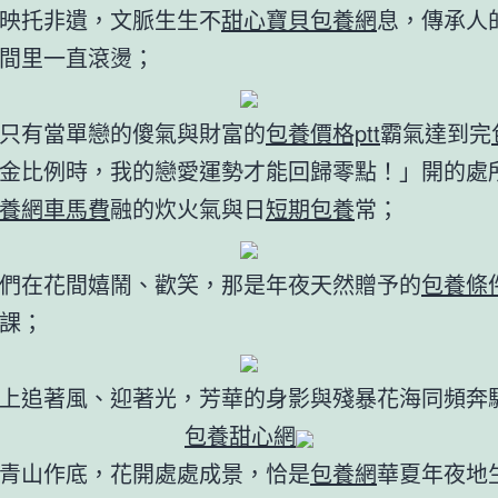
映托非遺，文脈生生不
甜心寶貝包養網
息，傳承人
間里一直滾燙；
只有當單戀的傻氣與財富的
包養價格ptt
霸氣達到完
金比例時，我的戀愛運勢才能回歸零點！」開的處
養網車馬費
融的炊火氣與日
短期包養
常；
們在花間嬉鬧、歡笑，那是年夜天然贈予的
包養條
課；
上追著風、迎著光，芳華的身影與殘暴花海同頻奔
包養甜心網
青山作底，花開處處成景，恰是
包養網
華夏年夜地