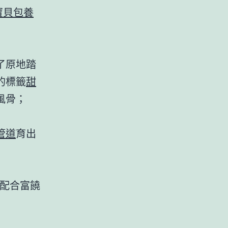
寶貝包養
了原地踏
的標籤
甜
風骨；
管道
育出
配合富饒