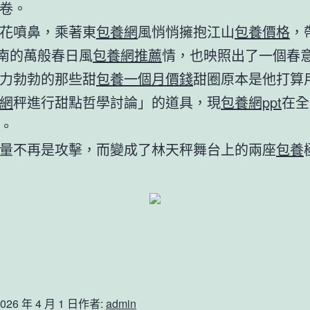
卷。
花噴鼻，乘著東
包養網
風悄悄擁抱江山
包養價格
，
g河南的萬般春日風
包養網推薦
情，也映照出了一個春
力勃勃的那些甜
包養一個月價錢
甜圈原本是他打算
網
秤進行甜點哲學討論」的道具，現
包養網ppt
在全
。
量不再是攻擊，而變成了林天秤舞台上的兩座
包養
026 年 4 月 1 日
作者:
admin