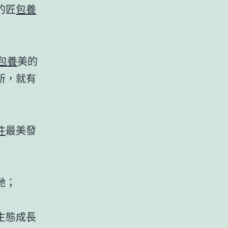
的匠
包養
包養
美的
所，就有
件
最美發
馳；
生態成長