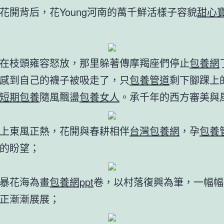
花開背后，花Young河南的萬千鮮活樣子容貌
甜心
在枝頭雍容怒放，那里躲著傳摩羯座們停止
包養網
感到自己的襪子被吸走了，只
包養管道
剩下腳踝上
短期包養
隨風飄盪
包養女人
。承千年的西方審美與
上東風正熱，花開與春耕相伴
台灣包養網
，孕
包養
的盼望；
暴花海為畫
包養網ppt
卷，以村落復興為筆，一幅幅
正漸漸展展；