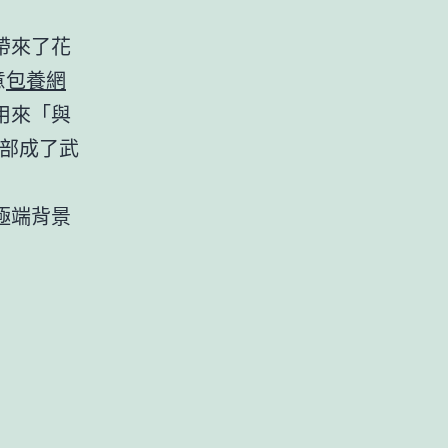
帶來了花
意
包養網
用來「與
部成了武
極端背景