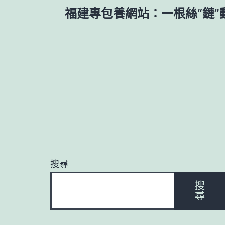
文
福建專包養網站：一根絲“鏈”
章
導
覽
搜尋
搜
尋