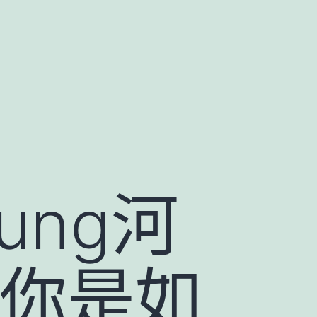
ung河
來你是如