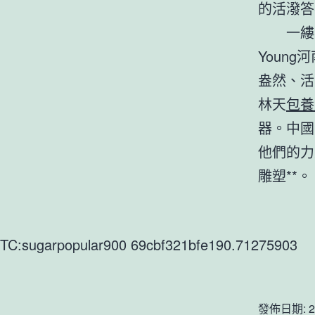
的活潑答
一縷
Youn
盎然、活
林天
包養
器。中國
他們的力
雕塑**。
TC:sugarpopular900 69cbf321bfe190.71275903
發佈日期:
2