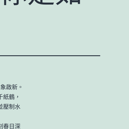
萬象啟新。
千紙鶴，
並壓制水
刻春日深