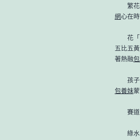
繁花
網
心在時
花「
五比五黃
著熱融
包
孩子
包養妹
蒙
賽道
綠水