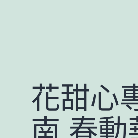
跳
至
主
要
內
容
花甜心專
南 春