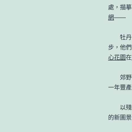
處，描摹
網
——
牡丹
步，他們
心花園
在
郊野
一年豐產
以殘
的新圖景