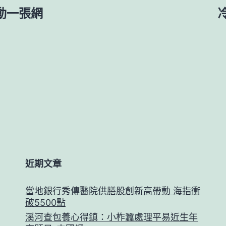
動一張網
近期文章
當地銀行秀傳醫院供膳股創新高帶動 海指衝
破5500點
溪河查包養心得鎮：小柞蠶處理平易近生年