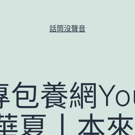
話筒沒聲音
包養網Yo
動華夏丨本