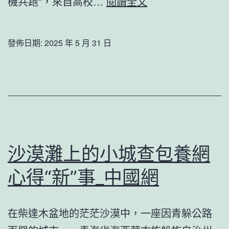
人
機共跑”，來自高校…
閱讀全文
站
形
_
機
發佈日期:
2025 年 5 月 31 日
中
械
國
人
成
加
長
快
門
退
戶
化
沙漠灘上的小城查包養網
網
查
－
心得“新”事_中國網
包
國
養
度
心
在柴達木盆地的茫茫沙漠中，一座因青躲公路
成
得