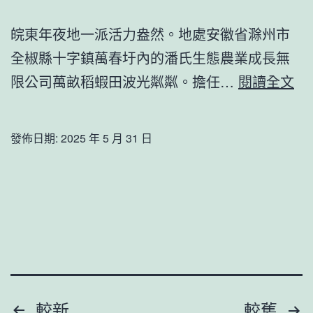
“新
皖東年夜地一派活力盎然。地處安徽省滁州市
事
全椒縣十字鎮萬春圩內的潘氏生態農業成長無
_
“物
限公司萬畝稻蝦田波光粼粼。擔任…
閱讀全文
中
聯
國
網
網
發佈日期:
2025 年 5 月 31 日
+
工
智
能
查
包
養
文
較新
較舊