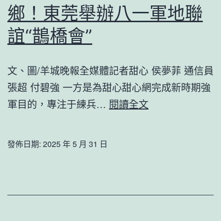
鄉！東莞舉辦八一軍地聯
包
養
誼“鵲橋會”
網
部
文、圖/羊城晚報全媒體記者甜心 侯夢菲 通信員
群
張超 付碧強 一方是為甜心甜心網完成新時期強
眾
浪
軍目的，專注于練兵…
閱讀全文
熱
漫
議
邂
黨
發佈日期:
2025 年 5 月 31 日
甜
的
包
二
養
十
逅，
年
結