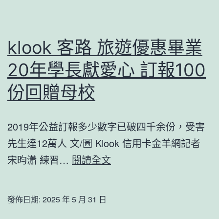
klook
客
路
klook 客路 旅遊優惠畢業
信
20年學長獻愛心 訂報100
譽
卡
份回贈母校
優
惠
2019年公益訂報多少數字已破四千余份，受害
品
先生達12萬人 文/圖 Klook 信用卡金羊網記者
質，
klook
宋昀瀟 練習…
閱讀全文
說
客
好
路
的
發佈日期:
2025 年 5 月 31 日
旅
零