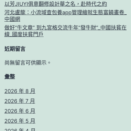
國
以芳JIUYI俱意翻修設計華之名，赴時代之約
網
河北盧龍：小流域查包養app管理繪就生態富饒畫卷_
中國網
做好“牛文章” 到九宮格交流牛年“發牛財”_中國扶貧在
線_國度扶貧門戶
近期留言
尚無留言可供顯示。
彙整
2026 年 8 月
2026 年 7 月
2026 年 6 月
2026 年 5 月
2026 年 4 月