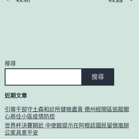
網
章
心
得
分
讓
頁
稻
蝦
搜尋
種
養
搜尋
更
近期文章
聰
明
引導干部守土森和診所健檢盡責 德州經開區追蹤關
心商住小區疫情防控
_
世界杯決賽期近 中使館提示在阿根廷國民留億嵐辦
中
公家具意平安