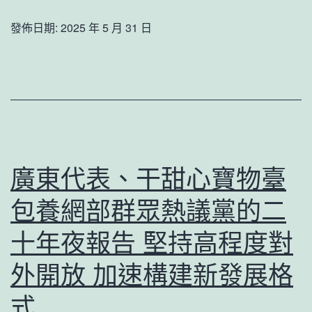
報
養
100
發佈日期:
2025 年 5 月 31 日
網
份
站
回
“霧
贈
霾
母
灰”
校
→
廣東代表、干甜心寶物臺
態
包養網部群眾熱議黨的二
藍”
他
十年夜報告 堅持高程度對
用
外開放 加速構建新發展格
十
式
年