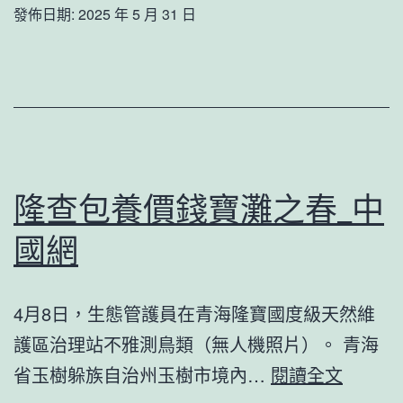
“超
速
發佈日期:
2025 年 5 月 31 日
“鵲
等
構
橋
鏡
建
會”
子
新
發
發
電
展
站”
格
隆查包養價錢寶灘之春_中
——
式
國網
敦
煌
查
4月8日，生態管護員在青海隆寶國度級天然維
包
護區治理站不雅測鳥類（無人機照片）。 青海
養
隆
省玉樹躲族自治州玉樹市境內…
閱讀全文
網