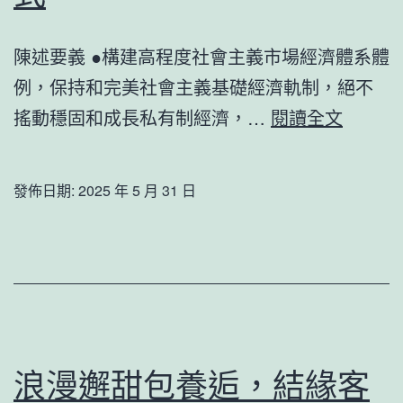
拍
攝
陳述要義 ●構建高程度社會主義市場經濟體系體
見
例，保持和完美社會主義基礎經濟軌制，絕不
證
廣
搖動穩固和成長私有制經濟，…
閱讀全文
北
東
京
代
發佈日期:
2025 年 5 月 31 日
天
表、
空
干
之
甜
變
心
寶
物
浪漫邂甜包養逅，結緣客
臺