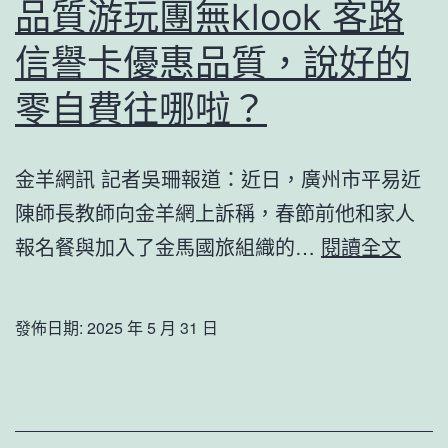
品質游玩團無klook 客路
信譽卡優惠品質，說好的
零自費往哪啦？
金羊網訊 記者吳珊報道：近日，廣州市平易近
陳師長教師向金羊網上訴稱，春節前他和家人
品
報名餐與加入了金馬國旅組織的…
閱讀全文
質
游
發佈日期:
2025 年 5 月 31 日
玩
團
無