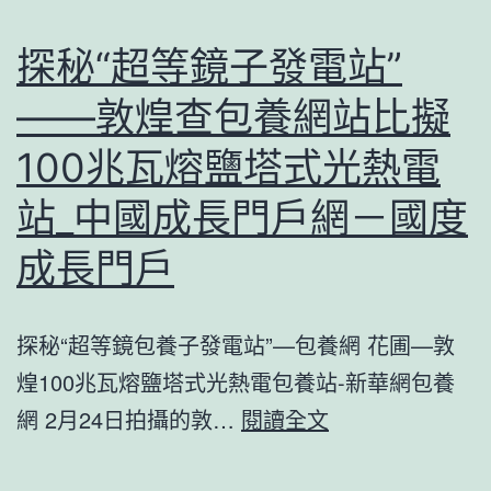
夜
緣
報
探秘“超等鏡子發電站”
客
告
——敦煌查包養網站比擬
鄉！
堅
東
100兆瓦熔鹽塔式光熱電
持
莞
高
站_中國成長門戶網－國度
舉
程
成長門戶
辦
度
八
對
一
探秘“超等鏡包養子發電站”—包養網 花圃—敦
外
軍
煌100兆瓦熔鹽塔式光熱電包養站-新華網包養
開
地
探
網 2月24日拍攝的敦…
閱讀全文
放
聯
秘
加
誼