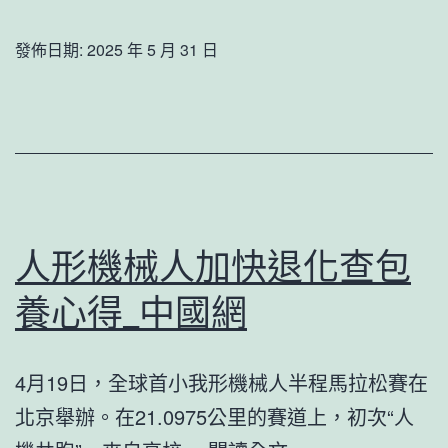
查
站
包
發佈日期:
2025 年 5 月 31 日
比
養
擬
價
100
錢
兆
寶
瓦
灘
熔
之
人形機械人加快退化查包
鹽
春
塔
養心得_中國網
_
式
中
光
國
4月19日，全球首小我形機械人半程馬拉松賽在
熱
網
北京舉辦。在21.0975公里的賽道上，初次“人
電