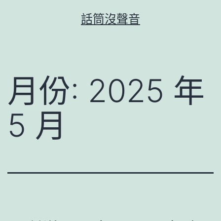
跳
話筒沒聲音
至
主
要
內
月份:
2025 年
容
5 月