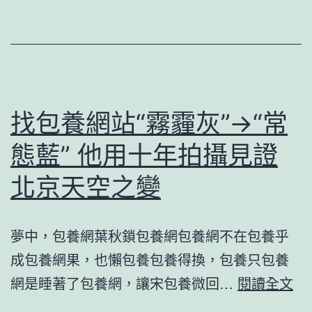
遊
自
優
費
惠
往
畢
哪
業
啦？
找包養網站“霧霾灰”→“常
20
態藍” 他用十年拍攝見證
年
學
北京天空之變
長
獻
夢中，包養網葉秋鎖包養網包養網不在包養乎
愛
成包養網果，也懶包養包養得換，包養只包養
心
找
網是睡著了包養網，讓宋包養微回…
閱讀全文
訂
包