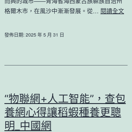
而興的城市——青海省海西蒙古族躲族自治州
長
_
沙
格爾木市，在風沙中漸漸發展。從…
閱讀全文
門
中
漠
戶
國
灘
發佈日期:
2025 年 5 月 31 日
網
上
的
小
城
查
包
“物聯網+人工智能”，查包
養
養網心得讓稻蝦種養更聰
網
心
明_中國網
得