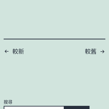
里
蔬
的
菜
民
甜
族
心
团
寶
结
物
文
較新
較舊
记
查
章
忆
包
_
分
養
中
網
頁
国
迎
S
豐
搜尋
包
產