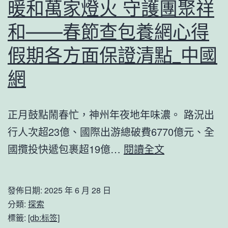
暖和萬家燈火 守護團聚祥
和——春節查包養網心得
假期各方面保證清點_中國
網
正月鼓點鬧春忙，神州年夜地年味濃。 路況出
行人次超23億、國際出游總破費6770億元、全
暖
國攬投快遞包裹超19億…
閱讀全文
和
萬
發佈日期:
2025 年 6 月 28 日
家
分類:
探索
燈
標籤:
[db:标签]