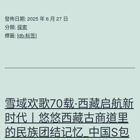
養
落
網
行
發佈日期:
2025 年 6 月 27 日
心
·
分類:
探索
得
看
標籤:
[db:标签]
的
復
品
興
質
丨
失
畬
業
鄉
景
雪域欢歌70载·西藏启航新
寧：
时代丨悠悠西藏古商道里
擁
的民族团结记忆_中国S包
抱