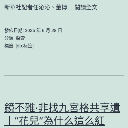
網
青
新華社記者任沁沁、董博…
閱讀全文
心
年
得
與
發佈日期:
2025 年 6 月 28 日
假
兩
分類:
探索
期
會
標籤:
[db:标签]
各
丨
方
一
面
見
保
“青”
證
心：
清
住
鏡不雅·非找九宮格共享遺
點
房、
丨“花兒”為什么這么紅
_
教