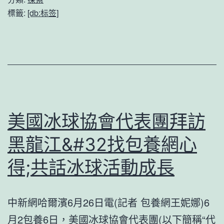
——
查
標籤:
[db:标签]
多
處
平
違
易
背
近
中
族
心
融
八
美國冰球協會代表團拜訪
合
找
黑龍江&#32找包養網心
的
包
得;共話冰球活動成長
聲
養
紋
項
password_
規
中新網哈爾濱6月26日電(記者 包養網王妮娜)6
中
則
月2包養6日，美國冰球協會代表團(以下簡稱“代