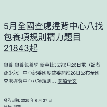
事
格
兒
共
若
享
5月全國查處違背中心八找
何
遺
包養項規則精力題目
解？
丨
_
21843起
“花
中
兒”
國
為
包養 包養包養網 新華社北京6月26日電（記者
網
什
孫少龍）中心紀委國度監委網站26日公布全國
么
5
查處違背中心八項規則…
閱讀全文
這
月
么
全
發佈日期:
2025 年 6 月 27 日
紅
國
分類:
探索