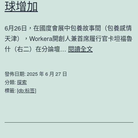
球增加
江
&#32
找
6月26日，在國度會展中包養故事間（包養感情
包
天津），Workera開創人兼首席履行官卡坦福魯
養
一
什（右二）在分論壇…
閱讀全文
網
包
心
養
發佈日期:
2025 年 6 月 27 日
得;
經
分類:
探索
共
驗
標籤:
[db:标签]
話
從
冰
夏
球
日
活
達