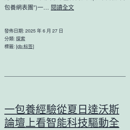
國
精
美
包養網表團”)一…
閱讀全文
網
力
國
題
冰
發佈日期:
2025 年 6 月 27 日
目
球
分類:
探索
21843
協
標籤:
[db:标签]
起
會
代
表
團
拜
訪
一包養經驗從夏日達沃斯
黑
論壇上看智能科技驅動全
龍