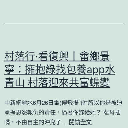
球
總
增
工
加
會
多
舉
動
村落行·看復興丨畬鄉景
推
寧：擁抱綠找包養app水
進
青山 村落迎來共富蝶變
高
東
西
中新網麗水6月26日電(傅飛揚 雷“所以你是被迫
覓
承擔恩怨報仇的責任，逼著你嫁給她？”裴母插
包
村
嘴，不由自主的沖兒子…
閱讀全文