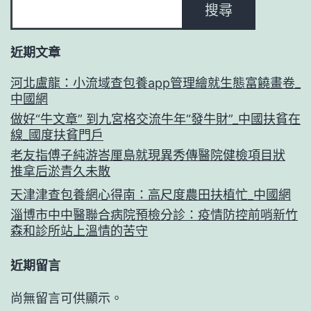
養
搜尋
_
網
中
近期文章
乡
國
村
河北盧龍：小流域查包養app管理繪就生態富饒畫卷_
網
中國網
振
做好“牛文章” 到九宮格交流牛年“發牛財”_中國扶貧在
兴
線_國度扶貧門戶
在
老友指傅子純游峇厘島就現異秀傳醫院健檢項目狀
推拿后淤青久未散
线
天津津查包養網心得南：高尺度農田扶植忙_中國網
_
淄博市中中醫聯合病院預檢分診：疫情防控前哨新竹
国
森和診所站上溫情的苦守
家
近期留言
乡
村
尚無留言可供顯示。