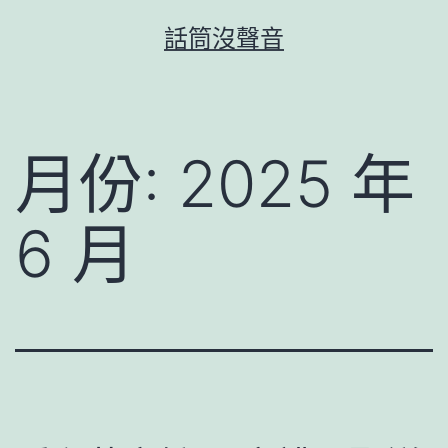
跳
話筒沒聲音
至
主
要
內
月份:
2025 年
容
6 月