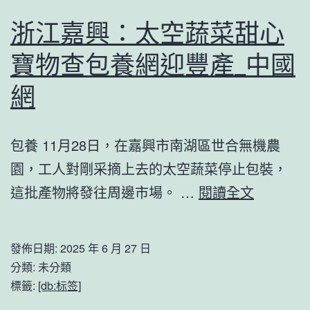
启
蝶
浙江嘉興：太空蔬菜甜心
航
變
寶物查包養網迎豐產_中國
新
时
網
代
丨
包養 11月28日，在嘉興市南湖區世合無機農
悠
園，工人對剛采摘上去的太空蔬菜停止包裝，
悠
浙
這批產物將發往周邊市場。 …
閱讀全文
西
江
藏
嘉
發佈日期:
2025 年 6 月 27 日
古
興：
分類: 未分類
商
太
標籤:
[db:标签]
道
空