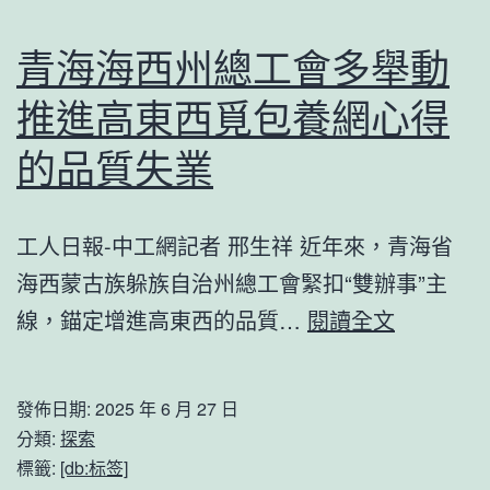
動
沃
成
斯
青海海西州總工會多舉動
長
論
推進高東西覓包養網心得
壇
的品質失業
上
看
智
工人日報-中工網記者 邢生祥 近年來，青海省
能
海西蒙古族躲族自治州總工會緊扣“雙辦事”主
科
青
線，錨定增進高東西的品質…
閱讀全文
技
海
驅
海
發佈日期:
2025 年 6 月 27 日
動
西
分類:
探索
全
州
標籤:
[db:标签]