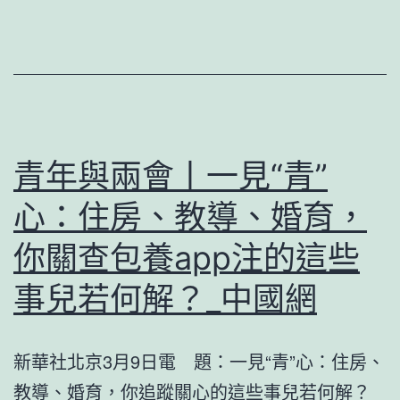
火
守
護
團
聚
祥
青年與兩會丨一見“青”
和
心：住房、教導、婚育，
——
你關查包養app注的這些
春
節
事兒若何解？_中國網
查
包
新華社北京3月9日電 題：一見“青”心：住房、
養
教導、婚育，你追蹤關心的這些事兒若何解？