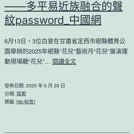
中
——多平易近族融合的聲
導、
國
婚
紋password_中國網
網
育，
你
6月13日，3位白叟在甘肅省定西市岷縣體育公
關
園舉辦的2025年岷縣“花兒”藝術月“花兒”展演運
查
鏡
動現場聽“花兒”…
閱讀全文
包
不
養
雅
發佈日期:
2025 年 6 月 28 日
app
·
分類:
探索
注
非
標籤:
[db:标签]
的
找
這
九
些
宮