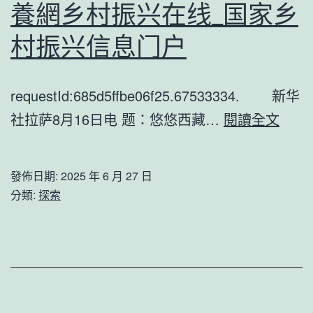
綠
養網乡村振兴在线_国家乡
找
村振兴信息门户
包
養
requestId:685d5ffbe06f25.67533334. 新华
app
雪
社拉萨8月16日电 题：悠悠西藏…
閱讀全文
水
域
青
欢
山
發佈日期:
2025 年 6 月 27 日
歌
村
分類:
探索
70
落
载
迎
·
來
西
共
藏
富