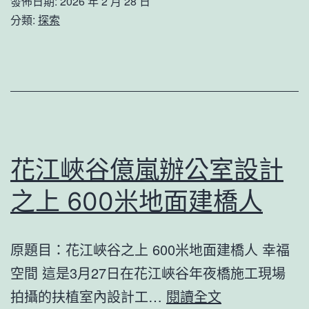
發佈日期:
2026 年 2 月 28 日
著
往”
分類:
探索
點
網
更
格
安
員
“森
忙
和
起
診
來
花江峽谷億嵐辦公室設計
所
之上 600米地面建橋人
體
檢
原題目：花江峽谷之上 600米地面建橋人 幸福
心”
空間 這是3月27日在花江峽谷年夜橋施工現場
花
拍攝的扶植室內設計工…
閱讀全文