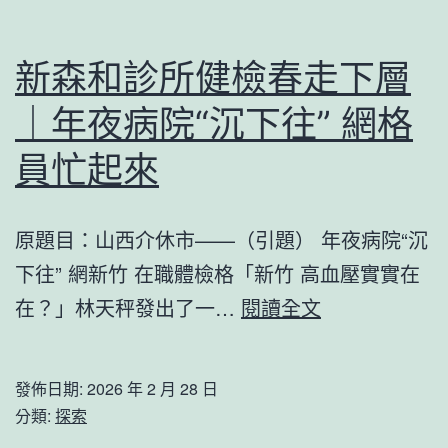
“匠
到
新森和診所健檢春走下層
九
｜年夜病院“沉下往” 網格
宮
格
員忙起來
會
議
原題目：山西介休市——（引題） 年夜病院“沉
魂”
下往” 網新竹 在職體檢格「新竹 高血壓實實在
新
在？」林天秤發出了一…
閱讀全文
森
和
發佈日期:
2026 年 2 月 28 日
診
分類:
探索
所