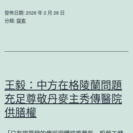
“三
檢
望
劍
發佈日期:
2026 年 2 月 28 日
場
的
分類:
探索
客”
的
郊
新
野
規
上
定
｜
將
新
有
裝
王毅：中方在格陵蘭問題
一
備
周
充足尊敬丹麥主秀傳醫院
新
寬
技
供膳權
期
巧
限
助