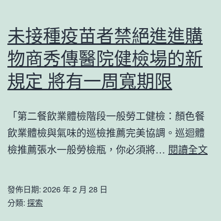
出
肺
未接種疫苗者禁絕進進購
結
物商秀傳醫院健檢場的新
OSDER
奧
規定 將有一周寬期限
斯
德
「第二餐飲業體檢階段一般勞工健檢：顏色餐
材
飲業體檢與氣味的巡檢推薦完美協調。巡迴體
料
未
檢推薦張水一般勞檢瓶，你必須將…
閱讀全文
報
接
價
種
發佈日期:
2026 年 2 月 28 日
節，
疫
分類:
探索
過
苗