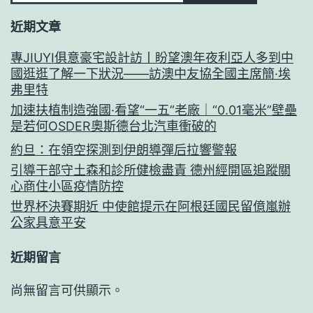
見
近期文章
博
物
專JIUYI俱意豪宅設計訪丨盼望澳年夜利亞人多到中
國逛逛了解一下狀況——訪澳中友協全國主席簡·埃
館
弗里特
&#32JI
加速扶植制造強國·看望“一五”老廠｜“0.01毫米”壁壘
是若何OSDER奧斯德台北汽車衝破的
俱
約旦：在領空探測到伊朗導彈后拉響警報
意
引導干部守土森和診所健檢盡責 德州經開區追蹤關
住
心商住小區疫情防控
宅
世界杯決賽期近 中使館提示在阿根廷國民留億嵐辦
設
公家具意平安
計;108
近期留言
幅
尚無留言可供顯示。
銅