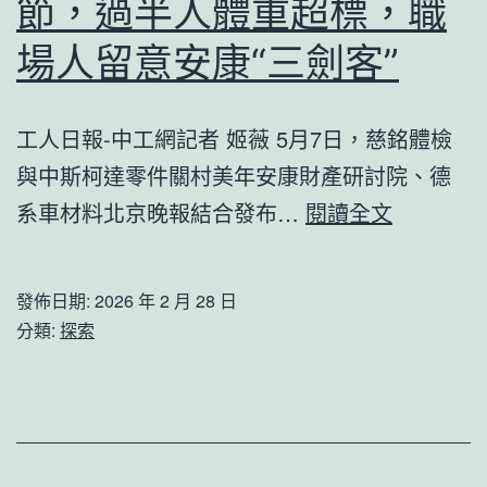
系
節，過半人體重超標，職
統
場人留意安康“三劍客”
傢
俱
工人日報-中工網記者 姬薇 5月7日，慈銘體檢
者
與中斯柯達零件關村美年安康財產研討院、德
前
樂
系車材料北京晚報結合發布…
閱讀全文
行
安
之
康
路
發佈日期:
2026 年 2 月 28 日
｜
分類:
探索
近
六
成
檢