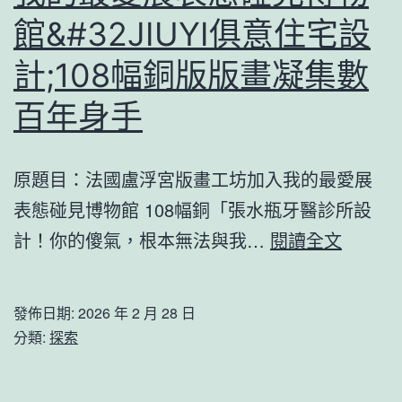
尊
館&#32JIUYI俱意住宅設
敬
計;108幅銅版版畫凝集數
丹
百年身手
麥
主
秀
原題目：法國盧浮宮版畫工坊加入我的最愛展
傳
表態碰見博物館 108幅銅「張水瓶牙醫診所設
醫
法
計！你的傻氣，根本無法與我…
閱讀全文
院
國
供
盧
發佈日期:
2026 年 2 月 28 日
膳
浮
分類:
探索
權
宮
版