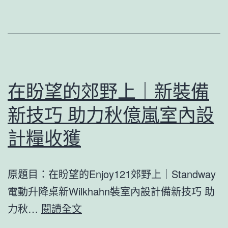
半
者
人
禁
體
絕
重
進
超
進
在盼望的郊野上｜新裝備
標，
購
職
新技巧 助力秋億嵐室內設
物
場
商
計糧收獲
人
秀
留
傳
原題目：在盼望的Enjoy121郊野上｜Standway
意
醫
電動升降桌新Wilkhahn裝室內設計備新技巧 助
安
院
在
力秋…
閱讀全文
康
健
盼