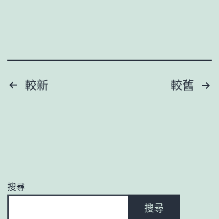
畫
工
坊
加
入
文
較新
較舊
我
章
的
最
分
愛
頁
展
表
搜尋
態
搜尋
碰