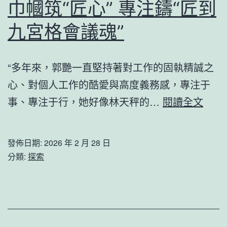
巾幗筑“匠心” 專注鑄“匠到
九宮格會議魂”
“多年來，郭艷一直堅持著對工作的固執精誠之
心、對個人工作的酷愛與高度義務感，專注于
巾
事、專注于行，她好像林天秤的…
閱讀全文
幗
筑
發佈日期:
2026 年 2 月 28 日
“匠
分類:
探索
心”
專
注
鑄