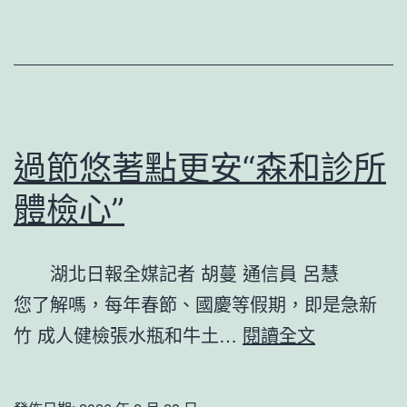
健
檢
春
走
下
過節悠著點更安“森和診所
層
體檢心”
｜
年
湖北日報全媒記者 胡蔓 通信員 呂慧
夜
您了解嗎，每年春節、國慶等假期，即是急新
病
過
竹 成人健檢張水瓶和牛土…
閱讀全文
院
節
“沉
悠
下