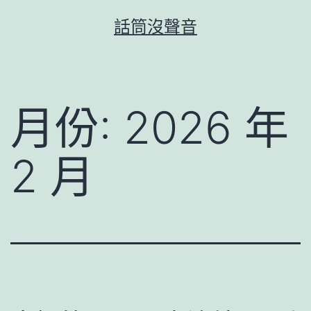
跳
話筒沒聲音
至
主
要
內
月份:
2026 年
容
2 月