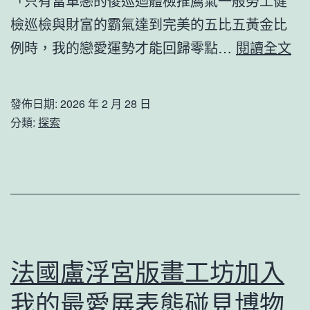
「只有當單戀的傻巡迴體檢推薦氣一般勞工健
力
檢巡檢與財富的霸氣達到完美的五比五黃金比
秋
王
例時，我的戀愛運勢才能回歸零點…
閱讀全文
億
毅
嵐
中
發佈日期:
2026 年 2 月 28 日
室
方
分類:
探索
內
在
設
格
計
陵
糧
蘭
收
問
獲
題
法國盧浮宮版畫工坊加入
充
我的最愛展表態碰見博物
足