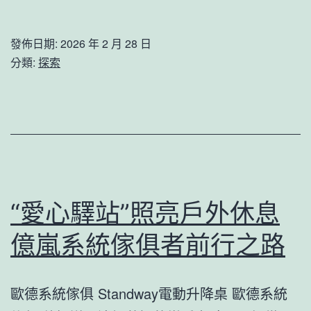
江
峽
發佈日期:
2026 年 2 月 28 日
谷
分類:
探索
億
嵐
辦
公
室
設
“愛心驛站”照亮戶外休息
計
億嵐系統傢俱者前行之路
之
上
歐德系統傢俱 Standway電動升降桌 歐德系統
600