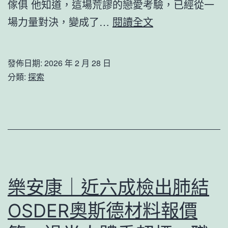
傢俱 他知道，這場荒謬的戀愛考驗，已經從一
米
“愛
場力量對決，變成了…
閱讀全文
地
心
面
驛
建
發佈日期:
2026 年 2 月 28 日
站”
橋
分類:
探索
照
人
亮
戶
外
休
息
樂安康｜近六成檢出肺結
億
OSDER奧斯德材料報價
嵐