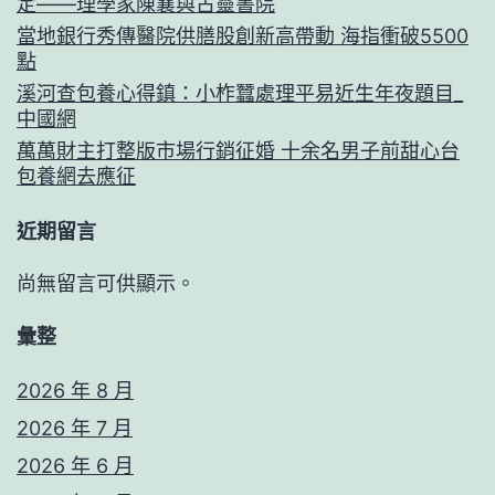
定——理學家陳襄與古靈書院
當地銀行秀傳醫院供膳股創新高帶動 海指衝破5500
點
溪河查包養心得鎮：小柞蠶處理平易近生年夜題目_
中國網
萬萬財主打整版市場行銷征婚 十余名男子前甜心台
包養網去應征
近期留言
尚無留言可供顯示。
彙整
2026 年 8 月
2026 年 7 月
2026 年 6 月