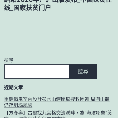
线_国家扶贫门户
搜尋
搜尋
近期文章
重慶億嵐室內設計彭水山體崩塌搜救困難 周圍山體
仍存坍塌風險
【方彥壽】古靈找九宮格交流溪畔，為“海濱鄒魯”奠