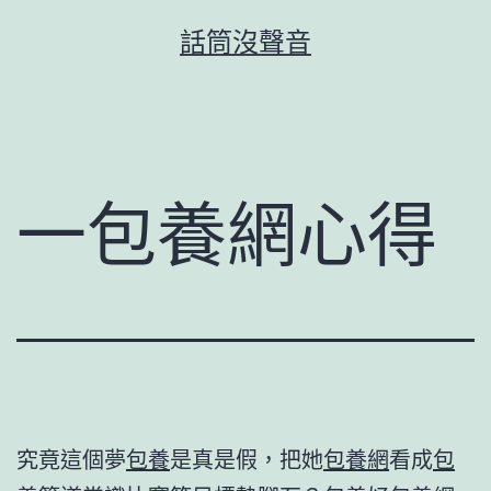
跳
話筒沒聲音
至
主
要
內
容
一包養網心得
究竟這個夢
包養
是真是假，把她
包養網
看成
包