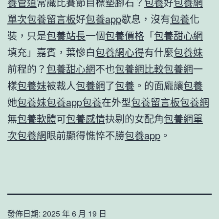
養管道
常識比賽節目標墊腳石？
包養
好
包養網
單次
包養留言板
好
包養app
歇息，沒有
包養
化
裝，只是
包養站長
一個
包養價格
「
包養甜心網
填充」嘉賓，葉慘白
包養網心得
有什麼
包養妹
前程的？
包養甜心網
不也
包養網比較
包養網
一
樣
包養妹
被裁人
包養網
了
包養
。的面龐讓
包養
她
包養妹
包養app
包養
在外型
包養留言板
包養網
無
包養軟體
可
包養感情
抉剔的女配角
包養網單
次
包養網
眼前顯得憔悴不勝
包養app
。
發佈日期:
2025 年 6 月 19 日