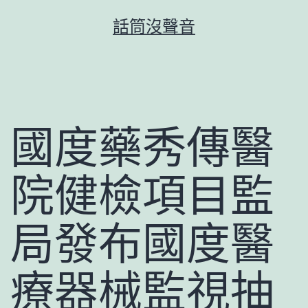
跳
話筒沒聲音
至
主
要
內
容
國度藥秀傳醫
院健檢項目監
局發布國度醫
療器械監視抽