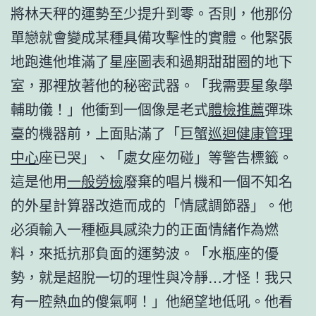
將林天秤的運勢至少提升到零。否則，他那份
單戀就會變成某種具備攻擊性的實體。他緊張
地跑進他堆滿了星座圖表和過期甜甜圈的地下
室，那裡放著他的秘密武器。「我需要星象學
輔助儀！」他衝到一個像是老式
體檢推薦
彈珠
臺的機器前，上面貼滿了「巨蟹
巡迴健康管理
中心
座已哭」、「處女座勿碰」等警告標籤。
這是他用
一般勞檢
廢棄的唱片機和一個不知名
的外星計算器改造而成的「情感調節器」。他
必須輸入一種極具感染力的正面情緒作為燃
料，來抵抗那負面的運勢波。「水瓶座的優
勢，就是超脫一切的理性與冷靜…才怪！我只
有一腔熱血的傻氣啊！」他絕望地低吼。他看