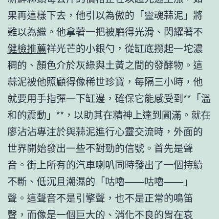
果再這樣下去，他引以為傲的「靈魂蒜泥」將
難以為繼。他拿著一把被磨得光滑、閃耀著不
健檢推薦
祥光芒的小銀勺，從缸底撈起一坨濃
稠的、顏色介於灰綠與土黃之間的發酵物。這
蒜泥被他照顧得像稀世珍寶，每隔三小時，他
就要用手指彈一下缸邊，確保它能感受到**「溫
和的震動」**，以助其在精神上達到圓滿。就在
廖沾沾專注於與蒜泥進行心靈交流時，外面的
世界開始發出一些不對勁的信號。首先是聲
音。街上所有的汽車喇叭同時發出了一個持續
不斷、低沉且潮濕的「咕嚕——咕嚕——」
聲。這聲音不是引擎聲，也不是正常的鳴笛
聲，而像是一個巨大的、消化不良的胃在哀