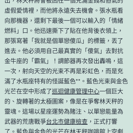
出，林天秤將會被困在一個充滿金錢和俗氣的
虛假愛情裡，而他將永遠失去機會。張水瓶看
向那機器，還剩下最後一個可以輸入的「情緒
燃料」口。他迅速撕下了貼在他背後衣領上，
那張寫著「我就是個單戀傻瓜」的標籤，丟了
進去。他必須用自己最真實的「傻氣」去對抗
金牛座的「霸氣」！調節器再次發出轟鳴，這
一次，射向天空的光束不再是彩虹色，而是充
滿了水瓶座特有的怪誕藍色**。藍色光束與金色
光芒在空中形成了
巡迴健康管理中心
一個巨大
的、旋轉著的太極圖案，像是在爭奪林天秤的
靈魂。這場以星座運勢為賭注、以單戀能量為
武器的荒唐戰爭
台北巿健康檢查
，正式打響
了。藍色與金色的光芒在林天秤咖啡館上空劇