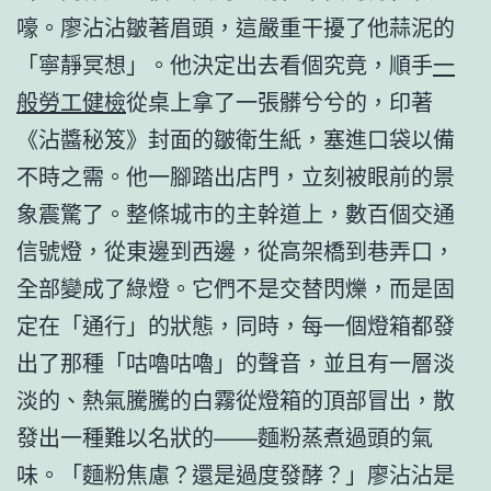
嚎。廖沾沾皺著眉頭，這嚴重干擾了他蒜泥的
「寧靜冥想」。他決定出去看個究竟，順手
一
般勞工健檢
從桌上拿了一張髒兮兮的，印著
《沾醬秘笈》封面的皺衛生紙，塞進口袋以備
不時之需。他一腳踏出店門，立刻被眼前的景
象震驚了。整條城市的主幹道上，數百個交通
信號燈，從東邊到西邊，從高架橋到巷弄口，
全部變成了綠燈。它們不是交替閃爍，而是固
定在「通行」的狀態，同時，每一個燈箱都發
出了那種「咕嚕咕嚕」的聲音，並且有一層淡
淡的、熱氣騰騰的白霧從燈箱的頂部冒出，散
發出一種難以名狀的——麵粉蒸煮過頭的氣
味。「麵粉焦慮？還是過度發酵？」廖沾沾是