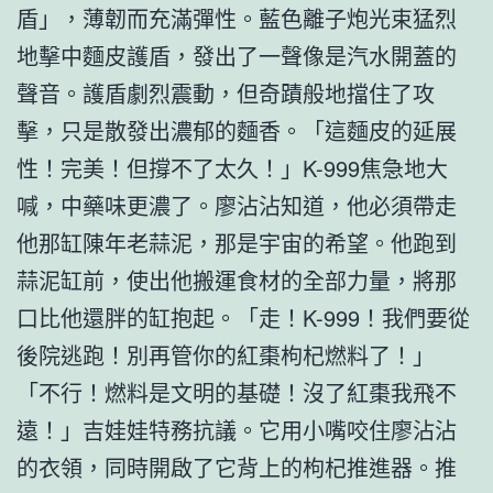
盾」，薄韌而充滿彈性。藍色離子炮光束猛烈
地擊中麵皮護盾，發出了一聲像是汽水開蓋的
聲音。護盾劇烈震動，但奇蹟般地擋住了攻
擊，只是散發出濃郁的麵香。「這麵皮的延展
性！完美！但撐不了太久！」K-999焦急地大
喊，中藥味更濃了。廖沾沾知道，他必須帶走
他那缸陳年老蒜泥，那是宇宙的希望。他跑到
蒜泥缸前，使出他搬運食材的全部力量，將那
口比他還胖的缸抱起。「走！K-999！我們要從
後院逃跑！別再管你的紅棗枸杞燃料了！」
「不行！燃料是文明的基礎！沒了紅棗我飛不
遠！」吉娃娃特務抗議。它用小嘴咬住廖沾沾
的衣領，同時開啟了它背上的枸杞推進器。推