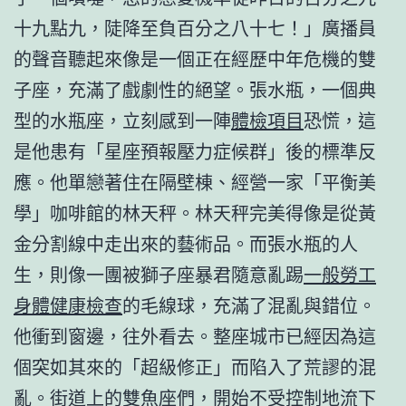
十九點九，陡降至負百分之八十七！」廣播員
的聲音聽起來像是一個正在經歷中年危機的雙
子座，充滿了戲劇性的絕望。張水瓶，一個典
型的水瓶座，立刻感到一陣
體檢項目
恐慌，這
是他患有「星座預報壓力症候群」後的標準反
應。他單戀著住在隔壁棟、經營一家「平衡美
學」咖啡館的林天秤。林天秤完美得像是從黃
金分割線中走出來的藝術品。而張水瓶的人
生，則像一團被獅子座暴君隨意亂踢
一般勞工
身體健康檢查
的毛線球，充滿了混亂與錯位。
他衝到窗邊，往外看去。整座城市已經因為這
個突如其來的「超級修正」而陷入了荒謬的混
亂。街道上的雙魚座們，開始不受控制地流下