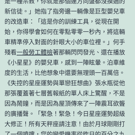
是一種宗教，你就是那個連方向盤都沒摸過的
新信徒。」她指了指旁邊一輛像是巨型嬰兒車
的改造車：「這是你的訓練工具，從現在開
始，你得學會如何在零點零零一秒內，將這輛
車精準停入對面的針眼大小的車位裡。」何手
殘看
一般勞工體檢
著那輛閃閃發光、還在播放
《小星星》的嬰兒車，感到一陣眩暈。泊車維
度的生活，比他想象中還要無理頭一百萬倍。
《失控的星座運勢與單戀狂想曲》張水瓶從他
那張覆蓋著七層舊報紙的單人床上驚醒，不是
因為鬧鐘，而是因為屋頂傳來了一陣震耳欲聾
的廣播聲。「緊急！緊急！今日星座運勢超級
大修正！所有天秤座請注意！由於月球剛剛打
了一個噴嚏，您的戀愛機率從昨日的百分之九