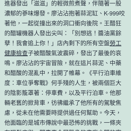
進器發出「滋滋」的輕微煎煮聲，伴隨著一股
濃郁的蔘味爆發。廖沾沾抱著蒜泥缸、K-999咬
著他，一起從撞出來的洞口衝向後院。王醋狂
的醋罐機器人發出尖叫：「別想逃！醬油黨餘
孽！我會追上你！」店內剩下的所有空盤
勞工
健康檢查
子被醋酸氣波震碎，發出了最後的哀
鳴。廖沾沾的宇宙冒險，就在這片蒜泥、中藥
和醋酸的混亂中，拉開了帷幕。《平行泊車維
度：車位爭奪戰》何手殘的人生，被兩個巨大
的陰影籠罩著：停車費，以及平行泊車。他那
輛老舊的掀背車，彷彿繼承了他所有的駕駛焦
慮，從未在他需要時提供過任何幫助。今天，
他面臨的是城市傳說中最恐怖的挑戰，一條夾