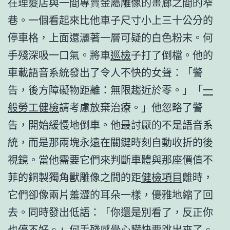
在理髮店與一間專賣金屬雕像的畫廊之間的窄
巷。一個看起來比他車子尺寸小上三十公分的
停車格，上面還灑著一層可疑的白色粉末。何
手殘深吸一口氣。將車
巡檢
子打了倒檔。他的
車載語音系統發出了令人不快的女聲：「警
告，後方障礙物距離：無限趨近於零。」「
一
般勞工健檢
請考慮放棄治療。」他忽略了警
告，開始緩慢地倒車。他最討厭的不是語音系
統，而是那兩塊永遠在關鍵時刻自動收折的後
視鏡。當他需要它們來判斷車體與那座價值不
菲的銅製獨角獸雕像之間的距
健檢項目
離時，
它們卻像兩片羞澀的耳朵一樣，優雅地縮了回
去。同時發出低語：「你還是別看了，反正你
也停不好。」何手殘感覺心臟快要跳出來了。