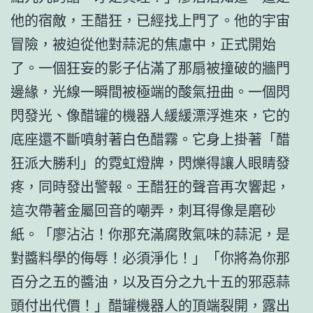
他的宿敵，王醋狂，已經找上門了。他的宇宙
冒險，被迫從他對蒜泥的焦慮中，正式開始
了。一個狂妄的影子佔滿了那扇被撞破的牆門
邊緣，光線一瞬間被極端的酸氣扭曲。一個閃
閃發光、像醋罐的機器人緩緩漂浮進來，它的
底座還不斷噴射著白色醋霧。它身上掛著「醋
狂派大勝利」的霓虹燈牌，閃爍得讓人眼睛發
疼，同時發出警報。王醋狂的聲音再次響起，
這次帶著金屬回音的嘲弄，刺耳得像是磨砂
紙。「廖沾沾！你那充滿腐敗氣味的蒜泥，是
對醬料學的侮辱！必須淨化！」「你將為你那
百分之五的醬油，以及百分之九十五的邪惡蒜
頭付出代價！」醋罐機器人的頂端裂開，露出