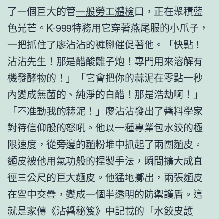
了一個巨大的管
一般勞工體檢
口，正在聚積藍
色光芒。K-999特務用它穿著燕尾服的小爪子，
一把抓住了廖沾沾的褲腳催促著他。「快點！
沾沾先生！那是醋酸離子炮！專門用來溶解有
機發酵物的！」「它會把你的蒜泥在零點一秒
內變成無菌的、純淨的白醋！那是浩劫啊！」
「不准動我的蒜泥！」廖沾沾發出了醬料學家
對待信仰般的怒吼。他以一種專業包水餃的極
限速度，從旁邊的麵粉堆中抓起了兩團麵皮。
麵皮被他用氣功般的捏製手法，瞬間擴大成直
徑三公尺的巨大麵皮。他猛地擲出，兩張麵皮
在空中交疊，變成一個半透明的防禦護盾。這
就是家傳《沾醬秘笈》中記載的「水餃皮護