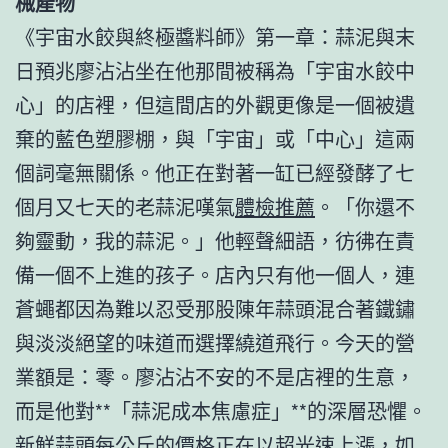
械產物
《宇宙水餃與終極醬料師》第一章：蒜泥與末
日預兆廖沾沾坐在他那間被稱為「宇宙水餃中
心」的店裡，但這間店的外觀更像是一個被遺
棄的藍色塑膠棚，與「宇宙」或「中心」這兩
個詞毫無關係。他正在對著一缸已經發酵了七
個月又七天的老蒜泥嘆氣
體檢推薦
。「你還不
夠靈動，我的蒜泥。」他輕聲細語，彷彿在責
備一個不上進的孩子。店內只有他一個人，連
蒼蠅都因為難以忍受那股陳年蒜頭混合著鐵鏽
與淡淡絕望的味道而選擇繞道飛行。今天的營
業額是：零。廖沾沾不安的不是店裡的生意，
而是他對**「蒜泥成本焦慮症」**的深層恐懼。
新鮮蒜頭每公斤的價格正在以超光速上漲，如