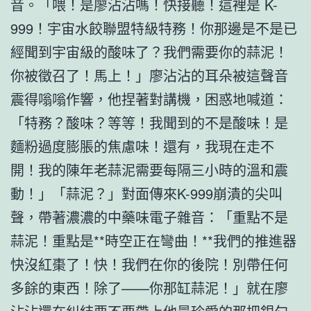
音。「喂！是廖沾沾嗎！快接聽！這裡是 K-
999！宇宙水餃聯盟特級特務！你那邊是不是已
經聞到宇宙級的酸味了？我們需要你的蒜泥！
你被徵召了！馬上！」廖沾沾的耳朵被這聲音
震得嗡嗡作響，他捏著對講機，困惑地喊道：
「特務？酸味？等等！我聞到的不是酸味！是
麵粉過度膨脹的焦慮味！還有，我現在走不
開！我的陳年老蒜泥需要每隔三小時的溫和震
動！」「蒜泥？」對面傳來K-999崩潰的尖叫
聲，帶著濃濃的中藥味電子雜音：「重點不是
蒜泥！重點是**時空正在彎曲！**我們的推進器
快沒紅棗了！快！我們在你的後院！別帶任何
多餘的東西！除了——你那缸蒜泥！」就在廖