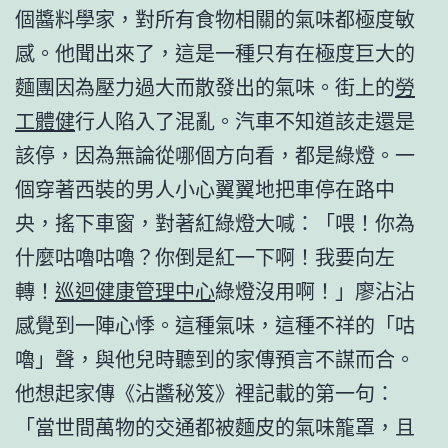
個醬料學家，對所有食物相關的氣味都極度敏
感。他聞出來了，這是一種只有在極度巨大的
麵團因為壓力過大而散發出的氣味。街上的
勞
工體健
行人陷入了混亂。汽車不知道該走還是
該停，因為無論從哪個方向看，都是綠燈。一
個穿著西裝的男人小心翼翼地把車停在路中
央，搖下車窗，對著紅綠燈大喊：「喂！你為
什麼咕嚕咕嚕？你倒是紅一下啊！我要向左
轉！
巡迴健康管理中心
綠燈沒用啊！」廖沾沾
感覺到一陣心悸。這種氣味，這種不祥的「咕
嚕」聲，與他兒時聽到的家傳預言不謀而合。
他想起家傳《沾醬秘笈》裡記載的第一句：
「當世間萬物的交通都被麵皮的氣味籠罩，且