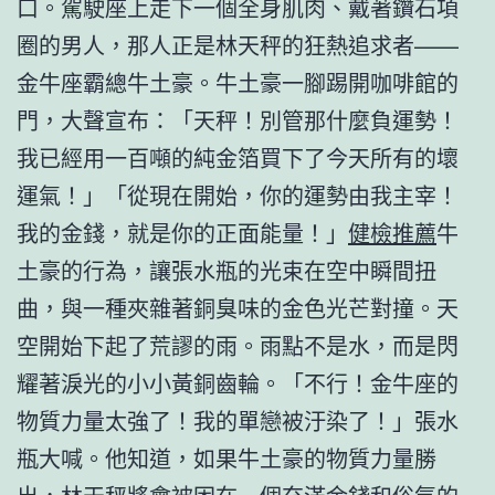
口。駕駛座上走下一個全身肌肉、戴著鑽石項
圈的男人，那人正是林天秤的狂熱追求者——
金牛座霸總牛土豪。牛土豪一腳踢開咖啡館的
門，大聲宣布：「天秤！別管那什麼負運勢！
我已經用一百噸的純金箔買下了今天所有的壞
運氣！」「從現在開始，你的運勢由我主宰！
我的金錢，就是你的正面能量！」
健檢推薦
牛
土豪的行為，讓張水瓶的光束在空中瞬間扭
曲，與一種夾雜著銅臭味的金色光芒對撞。天
空開始下起了荒謬的雨。雨點不是水，而是閃
耀著淚光的小小黃銅齒輪。「不行！金牛座的
物質力量太強了！我的單戀被汙染了！」張水
瓶大喊。他知道，如果牛土豪的物質力量勝