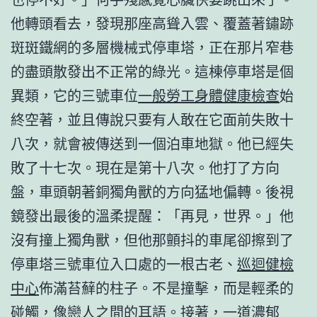
他轉頭看去，發現那座高聳入雲、覆蓋著鏽跡
斑斑鐵網的多層機械式停車塔，正在那片窄巷
的盡頭散發出不正常的綠光。這棟停車塔是個
異類，它的三號車位
一般勞工身體健康檢查
始
終空著，並且傳說只要有人敢在它面前失敗十
八次，就會被傳送到一個泊車地獄。他已經失
敗了十七次。現在是第十八次。他打了方向
盤，車頭朝著銅獨角獸的方向猛地偏轉。後視
鏡發出最後的溫柔提醒：「再見，世界。」他
沒有撞上獨角獸，但他那顫抖的車尾卻擦到了
停車塔三號車位入口處的一根古老、
巡迴健檢
中心
佈滿苔蘚的柱子。不是撞擊，而是輕柔的
碰觸，像戀人之間的耳語。接著，一道濃郁