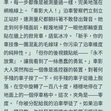
準，每一步都像是被測量過一樣，完美地落在
網格線上。「車影大人！」泊車警察們立刻立
正站好，連測量尺都顫抖著不敢發出聲音。她
走到何手殘面前，輕蔑地掃了一眼他那輛垂直
貼在牆上的掀背車，語氣冰冷。「新手，你的
車技像一團混亂的毛線球。你污染了泊車維度
的純粹性。」「但你的後視鏡貼紙——『永不
放棄』，讓我看到了一絲愚蠢的勇氣。」車影
大人突然掏出一個像是遙控器的裝置，對著何
手殘的車子按了一下。何手殘的車子從牆上脫
落，在空中旋轉了一百八十度，穩穩地停在了
地面上的一個停車格中。這次，夾角是——零
度。「你被分配給我的泊車學徒了。如果泊車