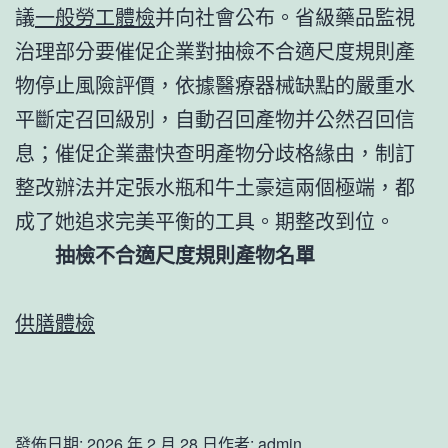
議
一般勞工體檢
并向社會公布。省級藥品監視
治理部分要催促企業對抽檢不合適尺度規則產
物停止風險評價，依據醫療器械缺點的嚴重水
平斷定召回級別，自動召回產物并公然召回信
息；催促企業盡快查明產物分歧格緣由，制訂
整改辦法并定張水瓶和牛土豪這兩個極端，都
成了她追求完美平衡的工具。期整改到位。
抽檢不合適尺度規則產物名單
供膳體檢
發佈日期:
2026 年 2 月 28 日
作者:
admin