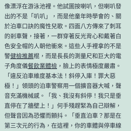
像漂浮在游泳池裡。他試圖按喇叭，但喇叭發
出的不是「叭叭」，而是他童年時學會的、關
於泊車口訣的魔性兒歌。四面八方傳來了刺耳
的剎車聲，接著，一群穿著反光背心和戴著白
色安全帽的人朝他衝來。這些人手裡拿的不是
警
健檢推薦
棍，而是長長的測量尺和巨大的電
子角度儀
餐飲業體檢
，臉上的表情極度嚴肅。
「違反泊車維度基本法！斜停入庫！罪大惡
極！」領頭的泊車警察用一個擴音器大喊，聲
音充滿機械感。「我、我沒有斜停！我只是垂
直停在了牆壁上！」何手殘趕緊為自己辯解，
但聲音因為恐懼而顫抖。「垂直泊車？那是在
第三次元的行為，在這裡，你的車體與停車線