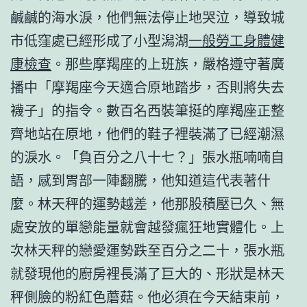
鹹鹹的海水淚，他們無法停止地哭泣，導致城
市低窪處已經形成了小型潟湖
一般勞工身體健
康檢查
。那些摩羯座的上班族，嚴格遵守著廣
播中「摩羯座今天適合原地踏步，否則將失去
襪子」的指令。數百名西裝筆挺的摩羯座正整
齊地站在原地，他們的鞋子裡裝滿了已經潮濕
的淚水。「負百分之八十七？」張水瓶喃喃自
語，感到胃部一陣翻騰，他知道這代表著什
麼。林天秤的運勢越差，他那股積壓已久、無
處安放的單戀能量就會越發瘋狂地實體化。上
次林天秤的戀愛運勢跌至百分之二十，張水瓶
就發現他的廚房裡長滿了巨大的、形狀是林天
秤側臉的粉紅色蘑菇。他必須在今天結束前，