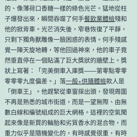
的、像薄荷口香糖一樣的綠色光芒。猛地從柱
子爆發出來，瞬間吞噬了何手
餐飲業體檢
殘和
他的掀背車。光芒消失後，窄巷恢復了平靜，
只剩下獨角獸雕像一臉困惑的表情。何手殘感
覺一陣天旋地轉，等他回過神來，他的車子竟
然垂直停在一個貼滿了巨大獎狀的牆壁上。獎
狀上寫著：「完美倒車入庫獎——第零點零零
零零零九度偏差。」落
一般+供膳體檢
款人是
「倒車王」。他趕緊從車窗探出頭，發現周圍
不再是熟悉的城市街道，而是一望無際、由無
數白線和編號組成的巨大網格。這裡的空氣聞
起來像是新買的輪胎和劣質香水的混合物，而
重力似乎是隨機變化的，有時感覺很重，有時