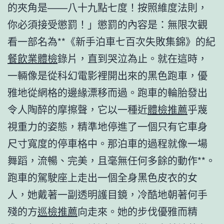
的夾角是——八十九點七度！按照維度法則，
你必須接受懲罰！」懲罰的內容是：無限次觀
看一部名為**《新手泊車七百次失敗集錦》的紀
餐飲業體檢
錄片，直到哭泣為止。就在這時，
一輛像是從科幻電影裡開出來的黑色跑車，優
雅地從網格的邊緣漂移而過。跑車的輪胎發出
令人陶醉的摩擦聲，它以一種近
體檢推薦
乎蔑
視重力的姿態，精準地停進了一個只有它車身
尺寸寬度的停車格中。那泊車的過程就像一場
舞蹈，流暢、完美，且毫無任何多餘的動作**。
跑車的駕駛座上走出一個全身黑色皮衣的女
人，她戴著一副透明護目鏡，冷酷地朝著何手
殘的方
巡檢推薦
向走來。她的步伐優雅而精