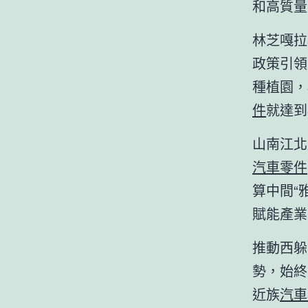
和高質量
林芝嘎拉
政策引領
種植園，
件
就達到
山南江北
汽車零件
算中間“
賦能產業
推動西躲
勢，始終
近族
汽車