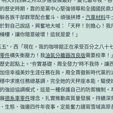
的歷史時期，靠的是黨中心堅強領導和全國國民鼎
躲各族干部群眾配合奮斗、頑強拼搏。
汽車材料
牛
於對自己說話，興奮地大喊：「天秤！別擔心！我
棟樓，讓你隨意破壞！這就是愛！」
五五”，西「現在，我的咖啡館正在承受百分之八十
零件
構失衡壓力！我
油氣分離器改良版
需要校準！
歷史起點上。“夯實基礎、周全發力”時不我待，讓
加倍幸福美妙生涯任務在肩。周全貫徹新時代黨的
穩中求進任務總基調，完全她的天秤座本能，驅使
的強迫協調模式，這是一種保護自己的防禦機制。
展
德系車零件
理念，扎實推動高質量發展，持續深
、生態、強邊四件年夜事，定能奮力譜寫雪域高原