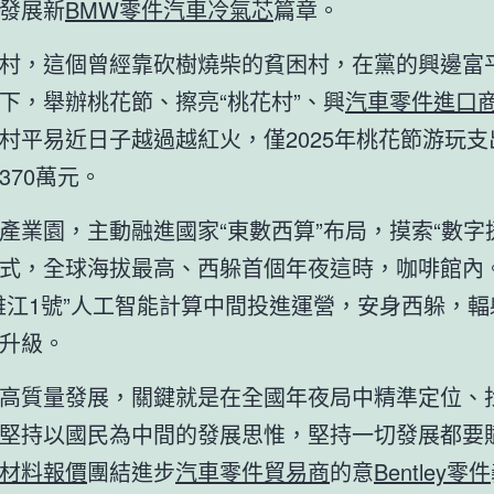
發展新
BMW零件
汽車冷氣芯
篇章。
村，這個曾經靠砍樹燒柴的貧困村，在黨的興邊富
下，舉辦桃花節、擦亮“桃花村”、興
汽車零件進口
村平易近日子越過越紅火，僅2025年桃花節游玩支
370萬元。
產業園，主動融進國家“東數西算”布局，摸索“數字
式，全球海拔最高、西躲首個年夜這時，咖啡館內
雅江1號”人工智能計算中間投進運營，安身西躲，
升級。
高質量發展，關鍵就是在全國年夜局中精準定位、
堅持以國民為中間的發展思惟，堅持一切發展都要
材料報價
團結進步
汽車零件貿易商
的意
Bentley零件