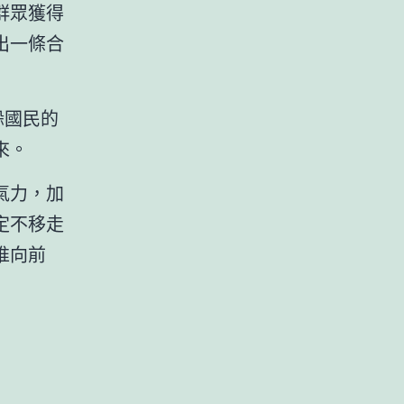
群眾獲得
出一條合
躲國民的
來。
氣力，加
定不移走
推向前