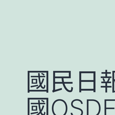
跳
至
主
要
內
容
國民日
國OSD