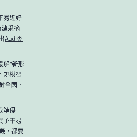
平易近好
商
建采摘
出
Audi零
援躲”新形
。規模智
輻射全國，
找準優
賦予平易
義，都要