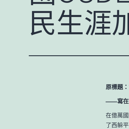
民生涯
原標題：
——寫在
在億萬國
了西躲平