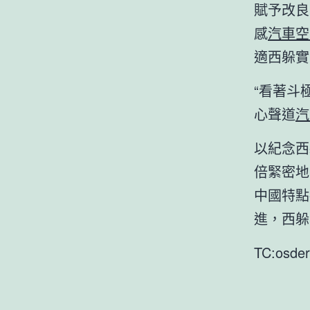
賦予改良
感
汽車空
適西躲實
“看著斗
心聲道
汽
以紀念西
倍緊密地
中國特點
進，西躲
TC:osder