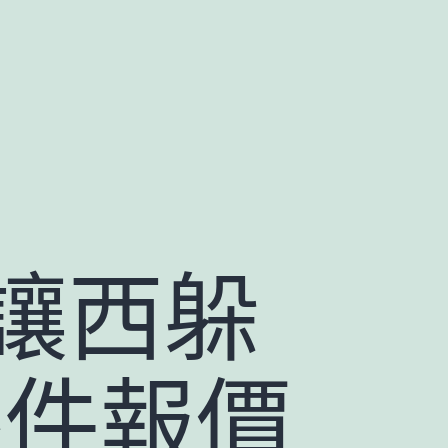
讓西躲
零件報價