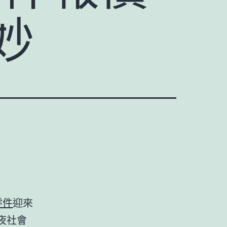
妙
零件
迎來
夜社會