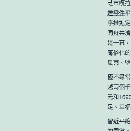
芝市嘎拉
達零件
平
序推進定
同舟共濟
這一幕，
庸俗化的
風雨、堅
極不尋常
越兩個千
元和16
足、幸福
習近平總
的關鍵。