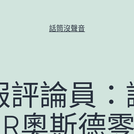
話筒沒聲音
報評論員：
ER奧斯德