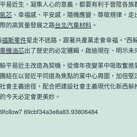
平易近生、凝集人心的意義，都要有利于晉陞各族
氣芯
、幸福感、平安感，隨機應變、尊敬規律，走
際的高質量發展之路
台北汽車材料
。
極
福斯零件
星走不迷路，跟著共產黨走會幸福。”西
車機油芯
出了歷史的必定邏輯，啟迪現在、明示未
躲平易近主改造為契機，從偉年夜變革中吸取奮進
團結在以習近平同道為焦點的黨中心周圍，加倍堅
社會主義途徑，配合把建設社會主義現代化新西躲
的今天必定會更美妙。
9follow7 69cbf34a3e8a83.93806484