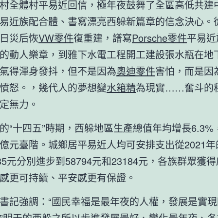
村全體村平易近回信，極年夜鼓舞了全區高低共建
易近族配合體、書寫漂亮西躲新篇章的信念決心。
日災后恢
VW零件
復重建，譜寫
Porsche零件
平易近
的動人樂章，到雅下水電工程開工建設張水瓶在地
氣得渾身發抖，但不是因為
奧迪零件
害怕，而是因
憤怒。，幾代人的夢想變
水箱精
為現實……奮斗的
定無力。
的“十四五”時期，西躲地區生產總值年均增長6.3%
億元臺階。城鄉居平易近人均可安排支出從2021年的4
935元分別進步到58794元和23184元，各族群眾獲
感更可持續、平安感更有保證。
書記強調：“國民幸福是最年夜的人權，發展是實現
”明天的西躲之所以步進發展最好、變化最年夜、各