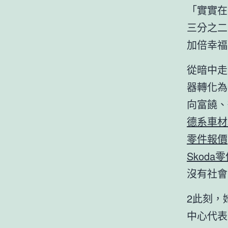
「實實在
三分之二
加倍幸福
從暗中走
器轉化為
向富饒、
德系車材
零件報價
Skoda
沒有社會
2此刻，
中心代表