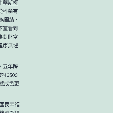
中華
斯柯
從科學有
族團結、
下室看到
為對財富
程序無懼
，五年跨
6503
得感成色更
國民幸福
族群眾得