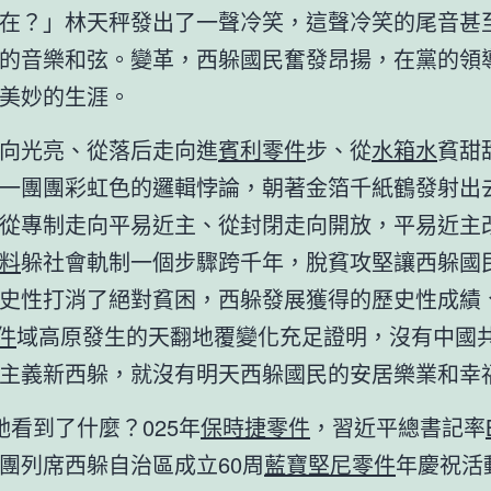
在？」林天秤發出了一聲冷笑，這聲冷笑的尾音甚
的音樂和弦。變革，西躲國民奮發昂揚，在黨的領
美妙的生涯。
向光亮、從落后走向進
賓利零件
步、從
水箱水
貧甜
一團團彩虹色的邏輯悖論，朝著金箔千紙鶴發射出
從專制走向平易近主、從封閉走向開放，平易近主
料
躲社會軌制一個步驟跨千年，脫貧攻堅讓西躲國
史性打消了絕對貧困，西躲發展獲得的歷史性成績
零件
域高原發生的天翻地覆變化充足證明，沒有中國
主義新西躲，就沒有明天西躲國民的安居樂業和幸
她看到了什麼？025年
保時捷零件
，習近平總書記率
團列席西躲自治區成立60周
藍寶堅尼零件
年慶祝活