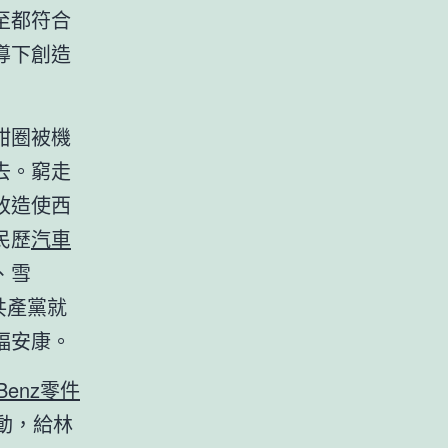
至都符合
導下創造
甜圈被機
去。窮走
改造使西
民歷
汽車
、雪
共產黨就
福安康。
Benz零件
動，給林