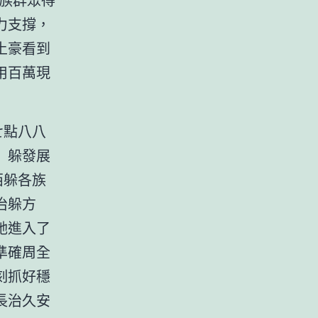
力支撐，
土豪看到
用百萬現
七點八八
」躲發展
西躲各族
治躲方
她進入了
準確周全
刻抓好穩
長治久安