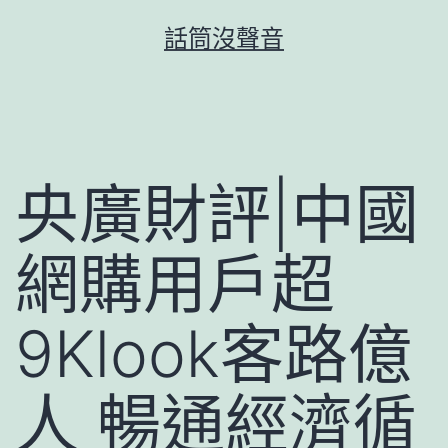
跳
話筒沒聲音
至
主
要
內
容
央廣財評|中國
網購用戶超
9Klook客路億
人 暢通經濟循