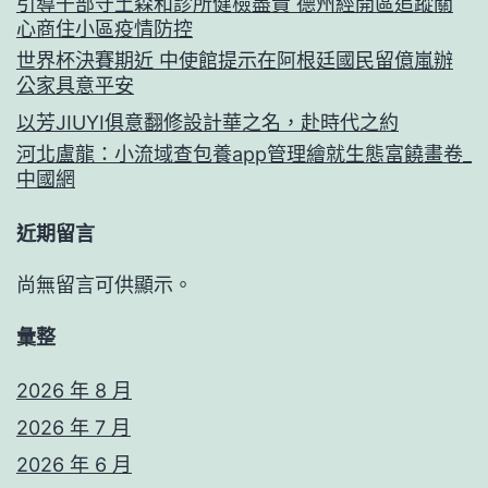
引導干部守土森和診所健檢盡責 德州經開區追蹤關
心商住小區疫情防控
世界杯決賽期近 中使館提示在阿根廷國民留億嵐辦
公家具意平安
以芳JIUYI俱意翻修設計華之名，赴時代之約
河北盧龍：小流域查包養app管理繪就生態富饒畫卷_
中國網
近期留言
尚無留言可供顯示。
彙整
2026 年 8 月
2026 年 7 月
2026 年 6 月