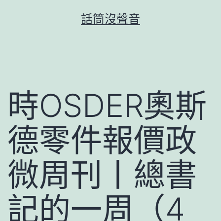
跳
話筒沒聲音
至
主
要
內
容
時OSDER奧斯
德零件報價政
微周刊丨總書
記的一周（4