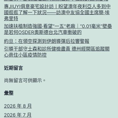
專JIUYI俱意豪宅設計訪丨盼望澳年夜利亞人多到中
國逛逛了解一下狀況——訪澳中友協全國主席簡·埃
弗里特
加速扶植制造強國·看望“一五”老廠｜“0.01毫米”壁壘
是若何OSDER奧斯德台北汽車衝破的
約旦：在領空探測到伊朗導彈后拉響警報
引導干部守土森和診所健檢盡責 德州經開區追蹤關
心商住小區疫情防控
近期留言
尚無留言可供顯示。
彙整
2026 年 8 月
2026 年 7 月