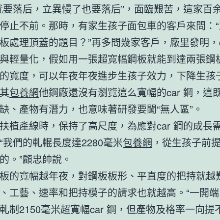
就要落后，立異慢了也要落后”，面臨艱苦，這家百
停止不前。那時，有家生孩子面包車的客戶來問：“
板處理頂蓋的題目？”再多問幾家客戶，廠里發明，ca
與輕量化，假如用一張超寬幅鋼板就能到達兩張鋼
的寬度，可以年夜年夜進步生孩子效力，下降生孩
其
包養網
他鋼廠還沒有瀏覽這么寬幅的car 鋼，這
缺、產物有潛力，也意味著研發要闖“無人區”。
扶植產線時，保持了高尺度，為應對car 鋼的成長
“我們的軋輥長度達2280毫米
包養網
，從生孩子前
的。”顧忠帥說。
板的寬幅越年夜，對鋼板板形、平直度的把持就越
、工藝、速率和把持模子的請求也就越高。“一開端
軋制2150毫米超寬幅car 鋼，但產物及格率一向提