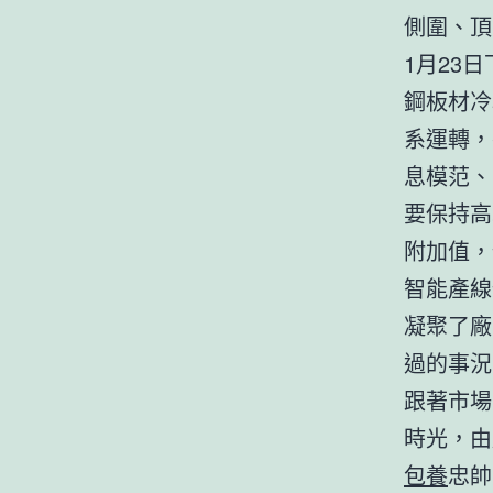
側圍、頂
1月23
鋼板材冷
系運轉，
息模范、
要保持高
附加值，
智能產線
凝聚了廠
過的事況
跟著市場
時光，由
包養
忠帥