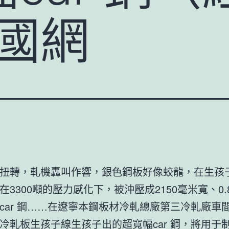
中國網
扭轉，軋機轟叫作響，銀色鋼板好像蛟龍，在生孩
在3300噸的壓力感化下，被沖壓成2150毫米寬、0.
car 鋼……在遼寧本鋼板材冷軋總廠第三冷軋廠車
冷軋板生孩子線生孩子出的超寬幅car 鋼，將用于制作