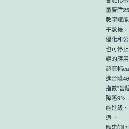
量晉陞2
數字賦能
子數據，
優化和公
也可停止
輥的應用
超寬幅c
進晉陞4
指數”晉
降落9%
能進級、
道”。
顧忠帥回