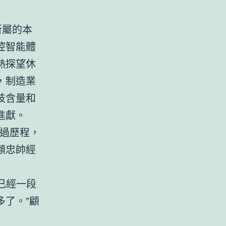
所屬的本
控智能體
熱探望休
，制造業
技含量和
進獻。
經過歷程，
顧忠帥經
已經一段
了。”顧