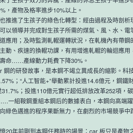
5%，產物及格率進步10%以上。
也推進了生孩子的綠色化轉型：經由過程及時剖析
可以領導并完成對生孩子所需的煤氣、風、水、電
道應用；及時監測軋輥運轉狀況，在軋機內有帶鋼
主動、疾速的換輥功課，有用增進軋輥的輪迴應用
壽命……產線動力耗費下降30%。
ar 鋼的研發故事，是本鋼不竭立異成長的縮影。科
6.57%；“人工智能+”舉動累計投進14.6億元，鋼鐵
陞31.7%；投進110億元實行超低排放改革252項，
……一組鞍鋼重組本鋼后的數據表白，本鋼向高端
向綠色邁進的程序果斷無力，在劇烈的市場競爭中跑
憶20年前剛到本鋼任務時的場景：car 板只是產物