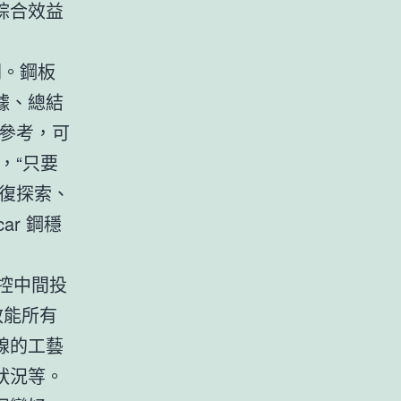
綜合效益
關。鋼板
據、總結
參考，可
，“只要
復探索、
ar 鋼穩
控中間投
效能所有
線的工藝
狀況等。