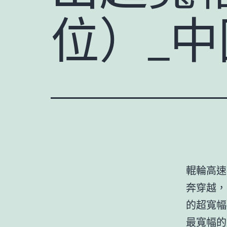
位）_
輥輪高速
奔穿越，
的超寬幅
最寬幅的