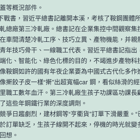
蓋等概況部件。
日下戰書，習近平總書記離開本溪，考核了鞍鋼團體
軋總廠第三冷軋廠。總書記在企業集控中間觀察集
在車間清楚冷軋工序、技巧立異、產物機能，并親
青年技巧骨干、一線職工代表。習近平總書記指出
端化、智能化、綠色化標的目的，不竭進步產物科
像鞍鋼如許的國有年夜企業要為中國式古代化多作
像搟餃子皮一樣“搟”出超寬幅car 鋼，看似絲滑的
里職工數年血汗。第三冷軋廠生孩子功課區功課長
了這些年鋼鐵行業的深度調劑。
競爭日趨劇烈，建材鋼等“亨衢貨”訂單下滑嚴重。“
於訂單缺乏，生孩子線開不起來，停機的時光就變多
回想。