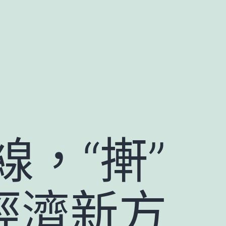
，“搟”
（經濟新方