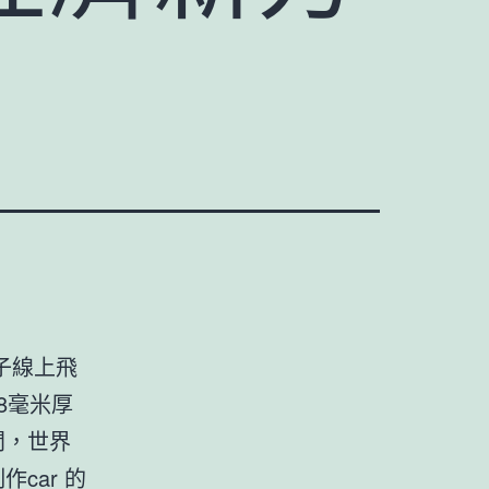
子線上飛
8毫米厚
間，世界
car 的