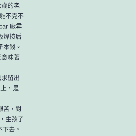
余歲的老
能不克不
r 廠尋
板焊接后
子本錢。
既意味著
需求留出
提上，是
艱苦，對
，生孩子
不下去。