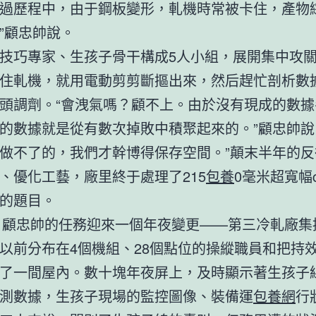
過歷程中，由于鋼板變形，軋機時常被卡住，產物
”顧忠帥說。
技巧專家、生孩子骨干構成5人小組，展開集中攻
住軋機，就用電動剪剪斷摳出來，然后趕忙剖析數
頭調劑。“會洩氣嗎？顧不上。由於沒有現成的數據
的數據就是從有數次掉敗中積聚起來的。”顧忠帥說
做不了的，我們才幹博得保存空間。”顛末半年的反
、優化工藝，廠里終于處理了215
包養
0毫米超寬幅c
的題目。
年，顧忠帥的任務迎來一個年夜變更——第三冷軋廠集
以前分布在4個機組、28個點位的操縱職員和把持
了一間屋內。數十塊年夜屏上，及時顯示著生孩子
測數據，生孩子現場的監控圖像、裝備運
包養網
行