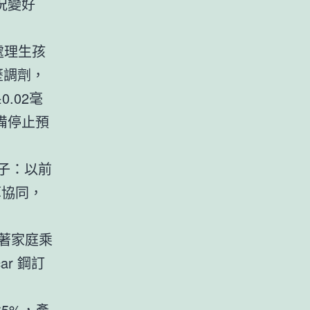
況變好
處理生孩
歷調劑，
.02毫
備停止預
子：以前
算協同，
跟著家庭乘
r 鋼訂
5%，產