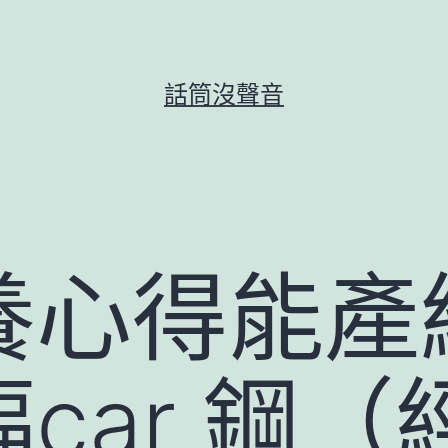
話筒沒聲音
心得能產線
car 鋼