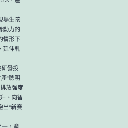
現場生孩
等動力的
的情形下
，延伸軋
技研發投
財產“聰明
碳排放強度
躍升、向智
出“新賽
之一，產