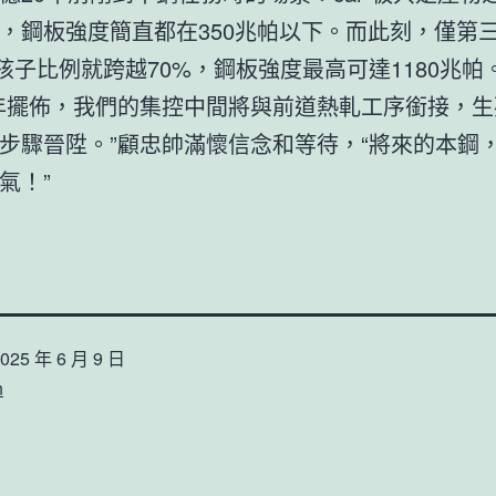
，鋼板強度簡直都在350兆帕以下。而此刻，僅第
板生孩子比例就跨越70%，鋼板強度最高可達1180兆帕
年擺佈，我們的集控中間將與前道熱軋工序銜接，生
步驟晉陞。”顧忠帥滿懷信念和等待，“將來的本鋼
氣！”
025 年 6 月 9 日
n