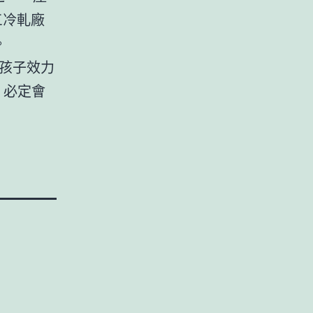
三冷軋廠
。
孩子效力
，必定會