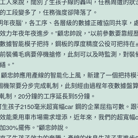
工人來說，闊別了生孩子線的轟叫，任務周遭的狀
的工段變多了，任務強度卻降落了。
聰明年夜腦’，各工序、各層級的數據正確協同共享，
效力年夜年夜進步。”顧忠帥說，“以前參數要靠經
數據智能模子把持，鋼板的厚度精度公役可把持在±0
前裝備毛病要停機搶修，此刻可以及時監測，對裝
繕。”
年，顧忠帥應用產線的智能化上風，新建了一個把持模
個機架要分步完成軋制，此刻經由過程年夜數據盤
軋制，20分鐘的工序延長到5分鐘。
可生孩子2150毫米超寬幅car 鋼的企業屈指可數。
效能乘用車市場需求增添，近年來，我們的超寬幅ca
加30%擺佈。”顧忠帥說。
來了生孩子效力的奔騰：產線的休息生孩子率進步6