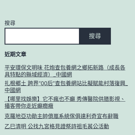
搜尋
搜尋
近期文章
平安環保文明味 花炮查包養網之鄉拓新路（成長各
具特點的縣域經濟）_中國網
扎根鄉土 跨界“00后”查包養網站比擬賦能村落復興_
中國網
【哪里找娛樂】它不瘋也不癲 秀傳醫院供膳影視、
播客帶你走近癲癇癥
克羅地亞功勛主帥億嵐系統傢俱達利奇宣布辭職
乙巳清明 公找九宮格見證祭詩祖毛萇公活動