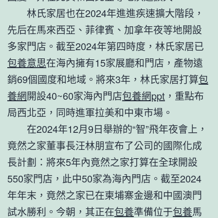
林氏家居也在2024年進進疾速擴大階段，
先后在馬來西亞、菲律賓、加拿年夜等地開設
多家門店。截至2024年第四時度，林氏家居已
包養意思
在海內擁有15家展廳和門店，產物遠
銷69個國度和地域。將來3年，林氏家居打算
包
養網
開設40~60家海內門店
包養網ppt
，重點布
局西北亞，同時進軍拉美和中東市場。
在2024年12月9日舉辦的“智”飛年夜會上，
竟然之家董事長汪林朋宣布了公司的國際化成
長計劃：將來5年內竟然之家打算在全球開設
550家門店，此中50家為海內門店。截至2024
年年末，竟然之家已在柬埔寨金邊和中國澳門
試水勝利。今朝，其正在
包養
準備位于
包養
馬