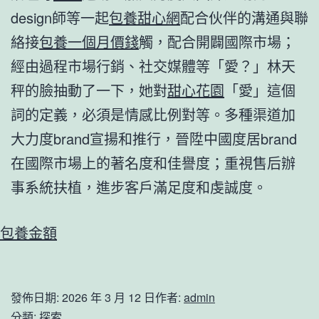
design師等一起
包養甜心網
配合伙伴的溝通與聯
絡接
包養一個月價錢
觸，配合開闢國際市場；
經由過程市場行銷、社交媒體等「愛？」林天
秤的臉抽動了一下，她對
甜心花園
「愛」這個
詞的定義，必須是情感比例對等。多種渠道加
大力度brand宣揚和推行，晉陞中國度居brand
在國際市場上的著名度和佳譽度；重視售后辦
事系統扶植，進步客戶滿足度和虔誠度。
包養金額
發佈日期:
2026 年 3 月 12 日
作者:
admin
分類:
探索