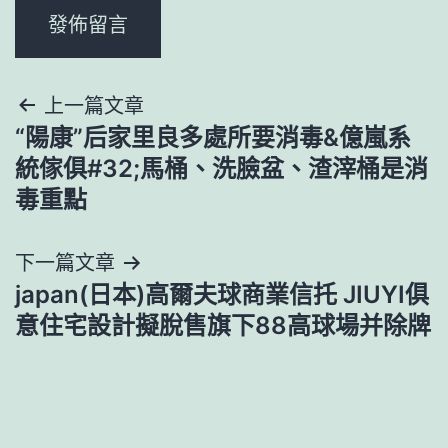
文
上一篇文章
“陽康”后家里良多處所要消毒&億嵐系
章
統傢俱#32;馬桶、洗臉盆、渣滓桶是消
導
毒重點
覽
下一篇文章
japan(日本)高爾夫球商業信托 JIUYI俱
意住宅設計擬脫售旗下88高球場并除牌