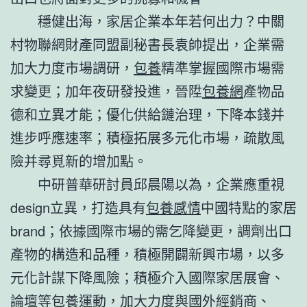
穩健出海，家居企業本年若何出力？中關
村物聯網財產同盟副秘書長袁帥提出，企業需
加大力度市場調研，
包養
精準掌握國際市場需
求變更；加年夜研發投進，晉陞
包養網
產物品
德和立異才能；優化供給鏈治理，下降本錢并
進步呼應速率；積極拓展多元化市場，疏散風
險并尋覓新的增加點。
中研普華研討員邱晨陽以為，企業應重視
design立異，打造具有
包養感情
中國特點的家居
brand；依據國際市場的需乞降變更，調劑出口
產物的構造和品種，積極開闢新興市場，以多
元化計謀下降風險；積極介入國際家居展會、
論壇等
包養
運動，加大力度與國外經銷商、