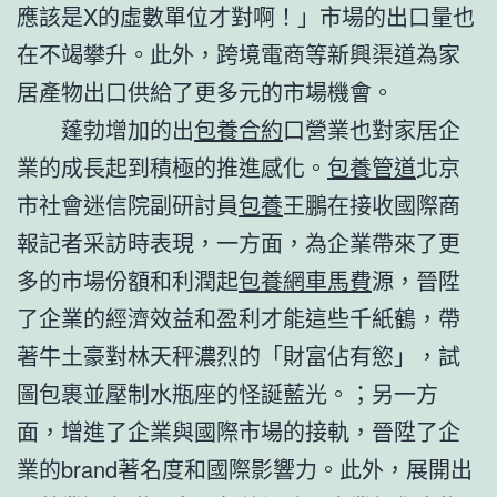
應該是X的虛數單位才對啊！」市場的出口量也
在不竭攀升。此外，跨境電商等新興渠道為家
居產物出口供給了更多元的市場機會。
蓬勃增加的出
包養合約
口營業也對家居企
業的成長起到積極的推進感化。
包養管道
北京
市社會迷信院副研討員
包養
王鵬在接收國際商
報記者采訪時表現，一方面，為企業帶來了更
多的市場份額和利潤起
包養網車馬費
源，晉陞
了企業的經濟效益和盈利才能這些千紙鶴，帶
著牛土豪對林天秤濃烈的「財富佔有慾」，試
圖包裹並壓制水瓶座的怪誕藍光。；另一方
面，增進了企業與國際市場的接軌，晉陞了企
業的brand著名度和國際影響力。此外，展開出