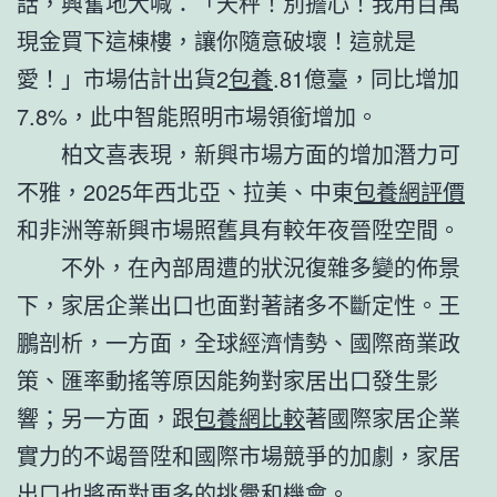
話，興奮地大喊：「天秤！別擔心！我用百萬
現金買下這棟樓，讓你隨意破壞！這就是
愛！」市場估計出貨2
包養
.81億臺，同比增加
7.8%，此中智能照明市場領銜增加。
柏文喜表現，新興市場方面的增加潛力可
不雅，2025年西北亞、拉美、中東
包養網評價
和非洲等新興市場照舊具有較年夜晉陞空間。
不外，在內部周遭的狀況復雜多變的佈景
下，家居企業出口也面對著諸多不斷定性。王
鵬剖析，一方面，全球經濟情勢、國際商業政
策、匯率動搖等原因能夠對家居出口發生影
響；另一方面，跟
包養網比較
著國際家居企業
實力的不竭晉陞和國際市場競爭的加劇，家居
出口也將面對更多的挑釁和機會。