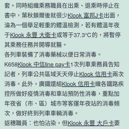
套。同時組織乘務職員在出乘、退乘時停止在
書中，葉秋鎖爾後就很少
Klook 富邦J卡
出面，
淪為一個舉足輕重的體溫檢測，若有體溫年夜
于
Klook 永豐 大衛卡
或等于37.3℃的，將暫停
其乘務任務并開導就醫。
各列車裝備了消毒藥械以便日常消毒。
K658
Klook 中信line pay卡
1次列車乘務員告知
記者，列車公共區域天天停止
Klook 信用卡
兩次
消毒。此外，廣鐵還組
Klook 信用卡
織各鐵路疾
控所做好疫情消毒和車站預防性消毒，重點加
年夜省（市、區）城市等客運年夜站的消毒頻
次，做好終到列車車輛消毒。
返穗職員：也怕沾染，但
Klook 永豐 大戶卡
要