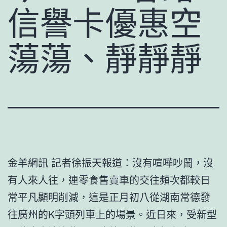
信譽卡優惠空
蕩蕩、靜靜靜
金羊網訊 記者徐振天報道：沒有喧嘩吵鬧，沒
有人來人往，連零食售賣車的交往頻次都較日
常平凡顯明削減，這是正月初八從湖南常德發
往廣州的K字頭列車上的場景。近日來，受新型