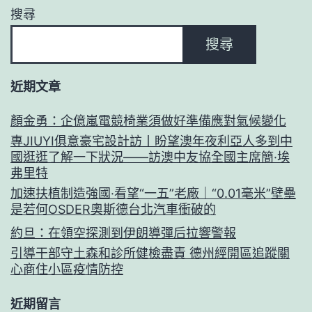
搜尋
搜尋
近期文章
顏金勇：企億嵐電競椅業須做好準備應對氣候變化
專JIUYI俱意豪宅設計訪丨盼望澳年夜利亞人多到中
國逛逛了解一下狀況——訪澳中友協全國主席簡·埃
弗里特
加速扶植制造強國·看望“一五”老廠｜“0.01毫米”壁壘
是若何OSDER奧斯德台北汽車衝破的
約旦：在領空探測到伊朗導彈后拉響警報
引導干部守土森和診所健檢盡責 德州經開區追蹤關
心商住小區疫情防控
近期留言