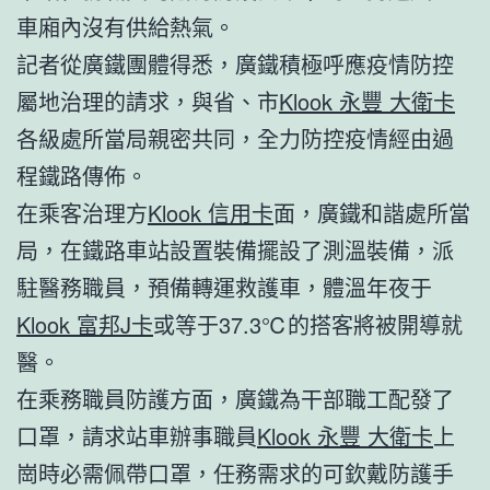
車廂內沒有供給熱氣。
記者從廣鐵團體得悉，廣鐵積極呼應疫情防控
屬地治理的請求，與省、市
Klook 永豐 大衛卡
各級處所當局親密共同，全力防控疫情經由過
程鐵路傳佈。
在乘客治理方
Klook 信用卡
面，廣鐵和諧處所當
局，在鐵路車站設置裝備擺設了測溫裝備，派
駐醫務職員，預備轉運救護車，體溫年夜于
Klook 富邦J卡
或等于37.3℃的搭客將被開導就
醫。
在乘務職員防護方面，廣鐵為干部職工配發了
口罩，請求站車辦事職員
Klook 永豐 大衛卡
上
崗時必需佩帶口罩，任務需求的可欽戴防護手