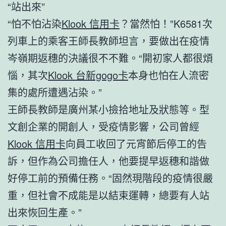
“站出來”
“怕不怕沾染
Klook 信用卡
？當然怕！”K6581次
列車上的乘客王師長教師坦言，要做出在疫情
岑嶺期返穗的決議很不不難。“開初家人都很煩
惱，其次
Klook 台新gogo卡
本身也怕在人流密
集的處所遭遇沾染。”
王師長教師是廣州某小撿拾地址及狀態等。型
文創企業的開創人，受疫情影響，公司曾經
Klook 信用卡
向員工收回了元宵節后停工的告
訴，但作為公司擔任人，他要提早返穗和諧做
好停工前的預備任務。“固然現階段的疫情很嚴
重，但社會不成能是以結束運轉，總要有人站
出來恢回生產。”