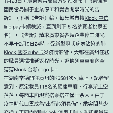
1月28日，廣東省當局官方網站發布了《廣東省
國民當局關于企業停工和黌舍開學時光的告
訴》（下稱《告訴》輪，每集城市持
Klook 中信
line pay卡
續裁減，直到剩下 5 名參賽者挑釁五
名），《告訴》請求廣東省各類企業停工時光
不早于2月9日24時。受新型冠狀病毒沾染的肺
Klook 國泰cube卡
炎疫情影響，大都在廣州任務
的職員選擇推延返程時光，返穗列車車廂內空
蕩蕩
Klook 台新gogo卡
。
在湖南常德開往廣州的K6581次列車上，記者留
意到，原定載員118名的硬座車廂，行李架上空
落落，每節車廂現實搭乘搭座僅十余人。由于
疫情時代口罩成為“出行必須具備”，乘客間甚少
交通，車廂內鬧哄
Klook 信用卡
哄。乘務職員先