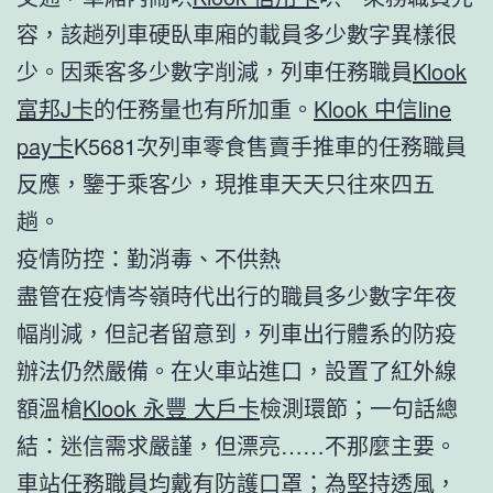
容，該趟列車硬臥車廂的載員多少數字異樣很
少。因乘客多少數字削減，列車任務職員
Klook
富邦J卡
的任務量也有所加重。
Klook 中信line
pay卡
K5681次列車零食售賣手推車的任務職員
反應，鑒于乘客少，現推車天天只往來四五
趟。
疫情防控：勤消毒、不供熱
盡管在疫情岑嶺時代出行的職員多少數字年夜
幅削減，但記者留意到，列車出行體系的防疫
辦法仍然嚴備。在火車站進口，設置了紅外線
額溫槍
Klook 永豐 大戶卡
檢測環節；一句話總
結：迷信需求嚴謹，但漂亮……不那麼主要。
車站任務職員均戴有防護口罩；為堅持透風，