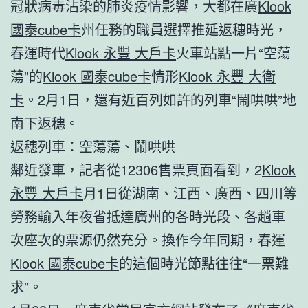
冠狀病毒沾染的肺炎疫情影響，大都在廣
Klook
國泰cube卡
州任務的職員選擇推延返穗時光，
春運時代
Klook 永豐 大戶卡
火車站點一片“空蕩
蕩”的
Klook 國泰cube卡
情形
Klook 永豐 大衛
卡
。2月1日，還有近百列如許的列車“鬧哄哄”地
南下返穗。
返穗列車：空蕩蕩、鬧哄哄
鄰近發車，記者從12306售票頁面看到，2
Klook
永豐 大戶卡
月1日從湖南、江西、廣西、四川等
勞務輸入年夜省抵達廣州的各時光段、各趟車
次座次的票源仍然充分。換作今年同期，春運
Klook 國泰cube卡
的這個時光節點往往“一票難
求”。