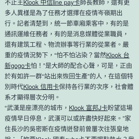
不止王
Klook 中信line pay卡
師長教師，還有更
多人異樣是為了任務才選擇在疫情岑嶺期出
行。記者清楚到，統一節車廂乘客中，有的是
通訊運維任務者，有的是消息媒體從業職員，
還有建筑工程、物流辦事等行業的從業者。嚴
重的疫情況勢下，“怕不怕沾染？當然
Klook 台
新gogo卡
怕！”是大師的配合心聲，可是，正由
於有如許一群“站出來恢回生產”的人，在這個特
別時代
Klook 信用卡
保持各行業的次序，社會體
系才顯得層次分明。
“武漢是座漂亮的城市，
Klook 富邦J卡
盼望這場
疫情早日停息，武漢可以或許盡快好起來。”家
住長沙的吳密斯在疫情迸發前曾屢次往張皇地