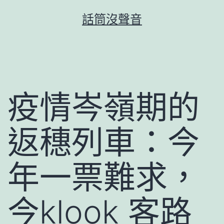
跳
話筒沒聲音
至
主
要
內
容
疫情岑嶺期的
返穗列車：今
年一票難求，
今klook 客路