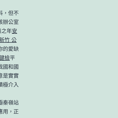
抖，但不
核辦公室
局之年
安
新竹 公
你的愛缺
 健檢
平
我國和國
意是實實
積極介入
極秦嶺站
應用，正