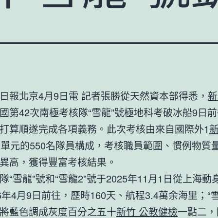
日報北京4月9日電 記者張勝從天然資本部得悉，
新
國第42次南極考核隊“雪龍”號極地科考破冰船9日
打算順遂完成各項義務。此次考核由來自國際外1
新
家單元的550名隊員構成，考核職員範圍、慣例物質
異高，獲得豐富考核結果。
隊“雪龍”號和“雪龍2”號于2025年11月1日從上海動
26年4月9日前往，歷時160天、航程3.4萬余海里；“
將藍色調成灰度百分之五十
新竹 公教健檢
一點二，