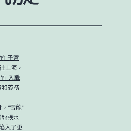
竹 子宮
前往上海，
竹 入職
量和義務
身，“雪龍”
雪龍張水
陷入了更