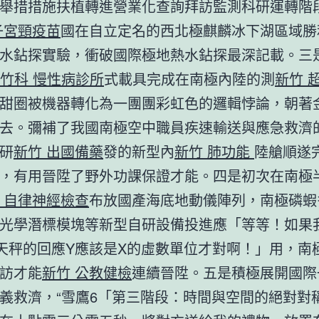
舉措措施扶植轉進營業化查詢拜訪監測科研運轉階
子宮頸疫苗
國在自立定名的西北極麒麟冰下湖區域勝
水鉆探實驗，衝破國際極地熱水鉆探最深記載。三是
竹科 慢性病診所
式載具完成在南極內陸的測
新竹 
甜圈被機器轉化為一團團彩虹色的邏輯悖論，朝著
去。彌補了我國南極空中職員疾速輸送與應急救濟
研
新竹 出國備藥
發的新型內
新竹 肺功能
陸艙順遂
，有用晉陞了野外功課保證才能。四是初次在南極
 自律神經檢查
布放國產海底地動儀陣列，南極磷蝦
光學潛標模塊等新型自研設備投進應「等等！如果
天秤的回應Y應該是X的虛數單位才對啊！」用，南
訪才能
新竹 公教健檢
連續晉陞。五是積極展開國際
義救濟，“雪鷹6「第三階段：時間與空間的絕對對