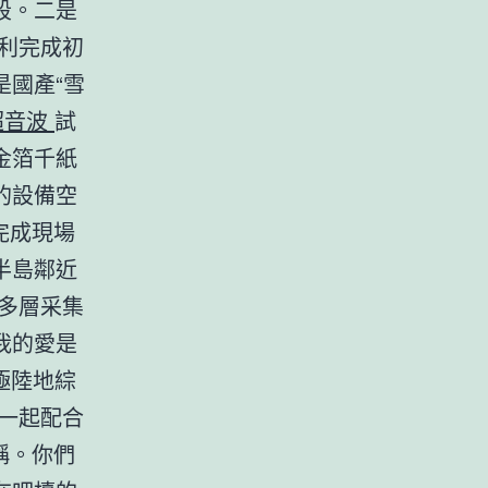
段。二是
利完成初
國產“雪
超音波
試
金箔千紙
的設備空
完成現場
半島鄰近
多層采集
我的愛是
極陸地綜
一起配合
稱。你們