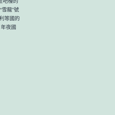
在吧檯的
“雪龍”號
利等國的
了年夜國