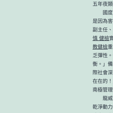
五年夜類
國度
是因為害
副主任、
慎 健檢
教健檢
重
乏彈性。
衡。」備
際社會深
在在的！
南極管理
龍威
乾淨動力