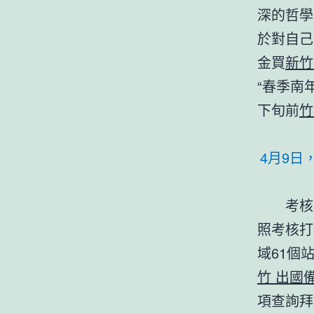
深的哲學
於對自己
金買
新竹
“春季南
下旬前
竹
4月9日
考核
照考核打
域61個
竹 出國
項查詢拜