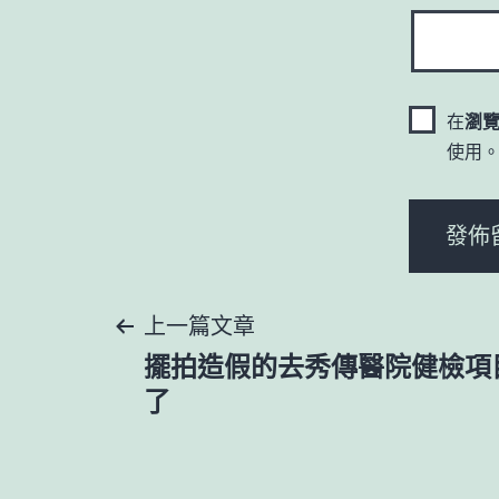
在
瀏
使用
文
上一篇文章
擺拍造假的去秀傳醫院健檢項目
章
了
導