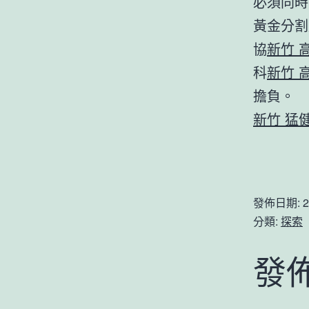
必須同時
黃金分割
協
新竹 
科
新竹 
擔負。
新竹 猛
發佈日期:
2
分類:
探索
發