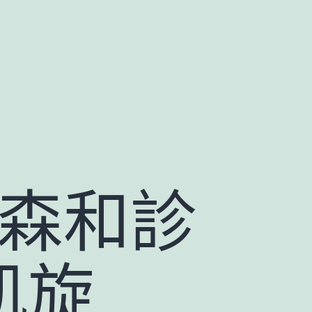
隊森和診
凱旋