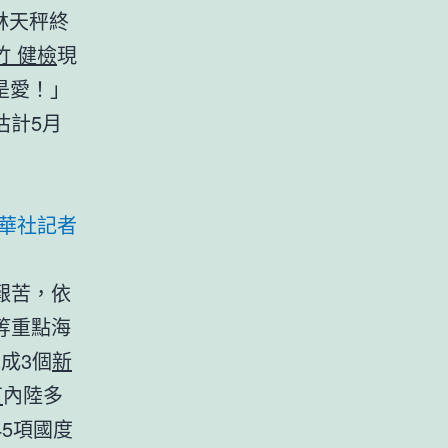
林天秤終
竹 健檢
現
是愛！」
估計5月
華社記者
艱苦，依
等重點海
成3個
新
苗
內陸多
5項國度