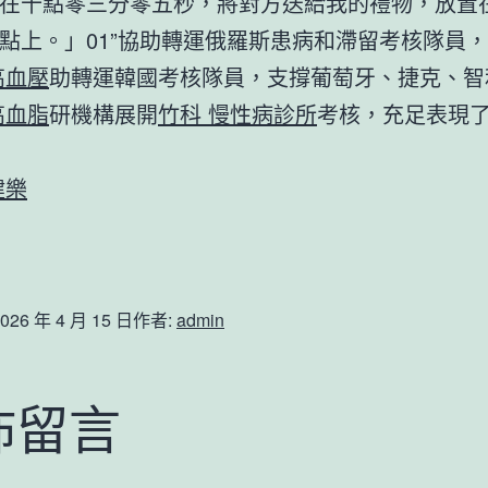
在十點零三分零五秒，將對方送給我的禮物，放置
點上。」01”協助轉運俄羅斯患病和滯留考核隊員，
高血壓
助轉運韓國考核隊員，支撐葡萄牙、捷克、智
高血脂
研機構展開
竹科 慢性病診所
考核，充足表現
健樂
026 年 4 月 15 日
作者:
admin
佈留言