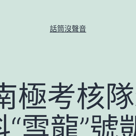
話筒沒聲音
次南極考核
“雪龍”號