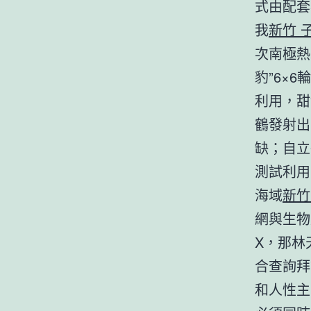
式由配套
我
新竹 
次南極熱
豹”6×6輪
利用，甜
鶴發射出
缺；自立
測試利用
海域
新竹
網與生物
X，那林
合查詢拜
和人性主