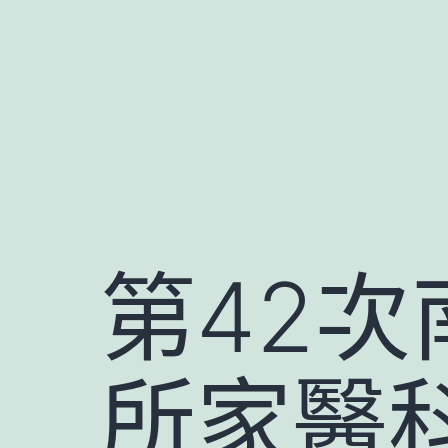
跳
至
主
要
內
容
第42
所家醫科