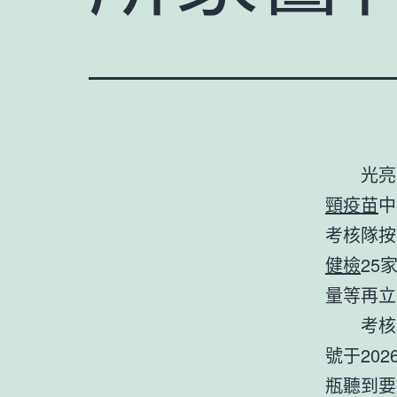
光亮
頸疫苗
中
考核隊按
健檢
25
量等再立
考核
號于20
瓶聽到要