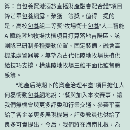
算：自
包養
貿港酒旅直播財產融會配合體”項目
鋒芒畢
包養網
露，榮獲一等獎。值得一提的
是，高校
包養
組二等獎“牧場衛士
包養
”人工智能
AI賦能陸地牧場扶植項目打算落地吉陽區。該
團隊已研制多種變動位置、固定裝備，融會高
機能處置器等，無望為古代化陸地牧場扶植供
給技巧支撐，構建陸地牧場三維平面化監督體
系等。
“地產后時期下的資產治理平臺”項目擔任人
何磊衝動
包養網
地說：“餐與加入本次賽事，讓
我們無機會與更多評委和行業交通。參賽平臺
給了各企業更多展現機遇，評委教員也供給了
良多可貴提出。今后，我們將在海南扎根，為