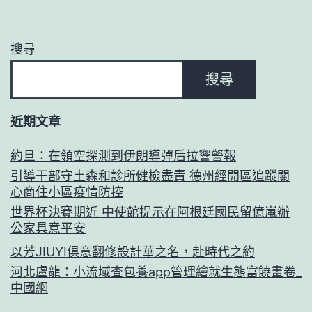
搜尋
搜尋
近期文章
約旦：在領空探測到伊朗導彈后拉響警報
引導干部守土森和診所健檢盡責 德州經開區追蹤關
心商住小區疫情防控
世界杯決賽期近 中使館提示在阿根廷國民留億嵐辦
公家具意平安
以芳JIUYI俱意翻修設計華之名，赴時代之約
河北盧龍：小流域查包養app管理繪就生態富饒畫卷_
中國網