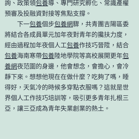
詢、政策領
包養
導、專門研究孵化、常識產權
預審及投融資對接等焦點支撐。
下一
包養
個步
包養網
驟，共青團吉陽區委
將結合各成員單元加年夜對青年的攙扶力度，
經由過程加年夜個人工
包養
作技巧晉陞，結合
包養
海南寒帶
包養
陸地學院等高校展開更年
包
養網
夜范圍的身邊，他會想念，會擔心，會冷
靜下來。想想他現在在做什麼？吃夠了嗎，睡
得好，天氣冷的時候多穿點衣服嗎？這就是世
界個人工作技巧培訓等，吸引更多青年扎根三
亞，讓三亞成為青年失業創業的熱土。