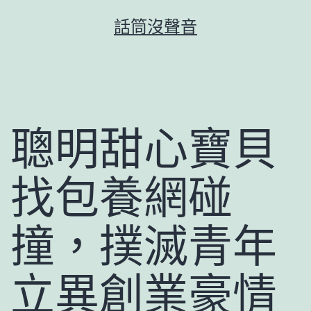
跳
話筒沒聲音
至
主
要
內
容
聰明甜心寶貝
找包養網碰
撞，撲滅青年
立異創業豪情