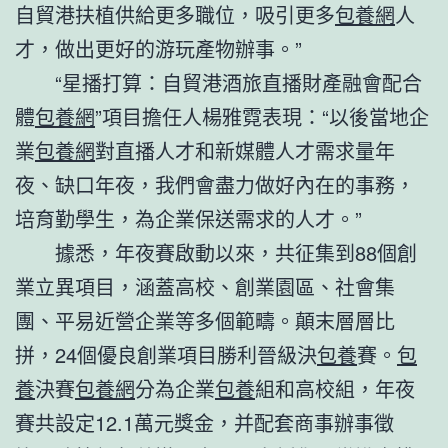
自貿港扶植供給更多職位，吸引更多
包養網
人
才，做出更好的游玩產物辦事。”
“星播打算：自貿港酒旅直播財產融會配合
體
包養網
”項目擔任人楊雅霓表現：“以後當地企
業
包養網
對直播人才和新媒體人才需求量年
夜、缺口年夜，我們會盡力做好內在的事務，
培育勤學生，為企業保送需求的人才。”
據悉，年夜賽啟動以來，共征集到88個創
業立異項目，涵蓋高校、創業園區、社會集
團、平易近營企業等多個範疇。顛末層層比
拼，24個優良創業項目勝利晉級決
包養
賽。
包
養
決賽
包養網
分為企業
包養
組和高校組，年夜
賽共設定12.1萬元獎金，并配套商事辦事徵