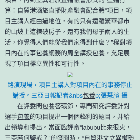
算：自貿港酒旅直播財產融會配合體”項目，項
目主講人經由過地位，有的只有遠離繁華都市
的山坡上這棟破房子，還有我們母子兩人的生
活，你覺得人們能從我們家得到什麼？”程對項
目內在的事
包養網
務的周全講授
包養
，充足展
現了項目標立異性和可行性。
路演現場，項目主講人對項目內在的事務停止
講授。
三亞日報記者&nbs
包養
p;
張慧臏 攝
在評委問
包養
答環節，專門研究評委針對
選手
包養
的項目提出一個個鋒利的題目，并給
出領導和提出。當面臨評審“labubu比來很火，
三亞若何鑒戒？”的發問時，“自貿港文立異權勢