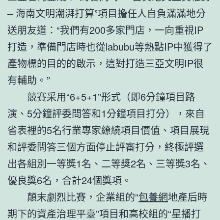
– 海南文明潮湃打算”項目擔任人自負滿滿地分
送朋友道：“我們有200多家門店，一向重視IP
打造，準備門店時也從labubu等熱點IP中獲得了
產物標的目的的啟示，這對打造三亞文明IP很
有輔助。”
競賽采用“6+5+1”形式（即6分鐘項目路
演、5分鐘評委問答和1分鐘項目打分），來自
省表裡的5名行業專家繚繞項目價值、項目展現
和評委問答三個方面停止評審打分，終極評選
出各組別一等獎1名、二等獎2名、三等獎3名、
優良獎6名，合計24個獎項。
顛末劇烈比賽，企業組的“
包養網
地產后時
期下的資產治理平臺”項目和高校組的“星播打