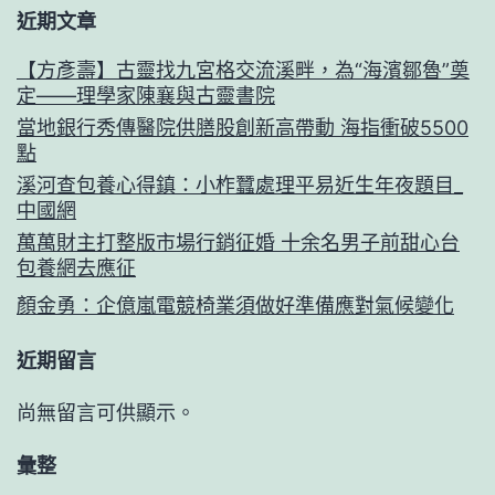
近期文章
【方彥壽】古靈找九宮格交流溪畔，為“海濱鄒魯”奠
定——理學家陳襄與古靈書院
當地銀行秀傳醫院供膳股創新高帶動 海指衝破5500
點
溪河查包養心得鎮：小柞蠶處理平易近生年夜題目_
中國網
萬萬財主打整版市場行銷征婚 十余名男子前甜心台
包養網去應征
顏金勇：企億嵐電競椅業須做好準備應對氣候變化
近期留言
尚無留言可供顯示。
彙整