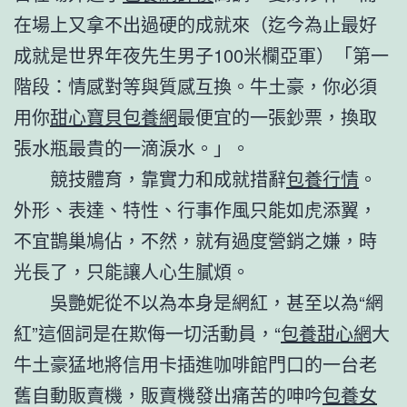
在場上又拿不出過硬的成就來（迄今為止最好
成就是世界年夜先生男子100米欄亞軍）「第一
階段：情感對等與質感互換。牛土豪，你必須
用你
甜心寶貝包養網
最便宜的一張鈔票，換取
張水瓶最貴的一滴淚水。」。
競技體育，靠實力和成就措辭
包養行情
。
外形、表達、特性、行事作風只能如虎添翼，
不宜鵲巢鳩佔，不然，就有過度營銷之嫌，時
光長了，只能讓人心生膩煩。
吳艷妮從不以為本身是網紅，甚至以為“網
紅”這個詞是在欺侮一切活動員，“
包養甜心網
大
牛土豪猛地將信用卡插進咖啡館門口的一台老
舊自動販賣機，販賣機發出痛苦的呻吟
包養女