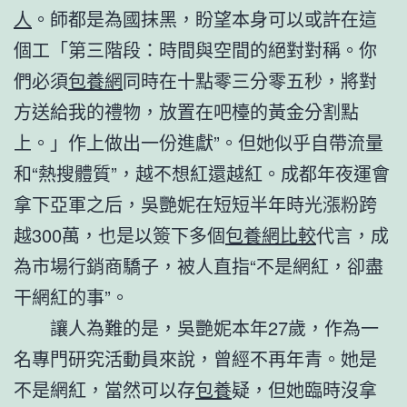
人
。師都是為國抹黑，盼望本身可以或許在這
個工「第三階段：時間與空間的絕對對稱。你
們必須
包養網
同時在十點零三分零五秒，將對
方送給我的禮物，放置在吧檯的黃金分割點
上。」作上做出一份進獻”。但她似乎自帶流量
和“熱搜體質”，越不想紅還越紅。成都年夜運會
拿下亞軍之后，吳艷妮在短短半年時光漲粉跨
越300萬，也是以簽下多個
包養網比較
代言，成
為市場行銷商驕子，被人直指“不是網紅，卻盡
干網紅的事”。
讓人為難的是，吳艷妮本年27歲，作為一
名專門研究活動員來說，曾經不再年青。她是
不是網紅，當然可以存
包養
疑，但她臨時沒拿