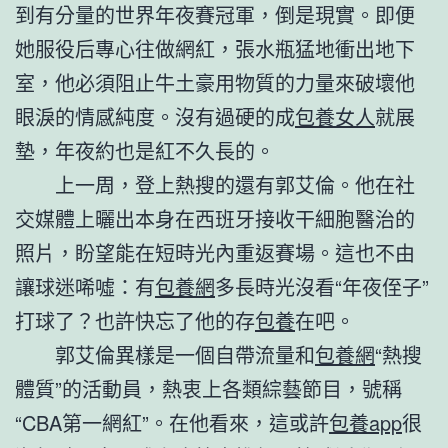
到有分量的世界年夜賽冠軍，倒是現實。即便
她服役后專心往做網紅，張水瓶猛地衝出地下
室，他必須阻止牛土豪用物質的力量來破壞他
眼淚的情感純度。沒有過硬的成
包養女人
就展
墊，年夜約也是紅不久長的。
上一周，登上熱搜的還有郭艾倫。他在社
交媒體上曬出本身在西班牙接收干細胞醫治的
照片，盼望能在短時光內重返賽場。這也不由
讓球迷唏噓：有
包養網
多長時光沒看“年夜侄子”
打球了？也許快忘了他的存
包養
在吧。
郭艾倫異樣是一個自帶流量和
包養網
“熱搜
體質”的活動員，熱衷上各類綜藝節目，號稱
“CBA第一網紅”。在他看來，這或許
包養app
很