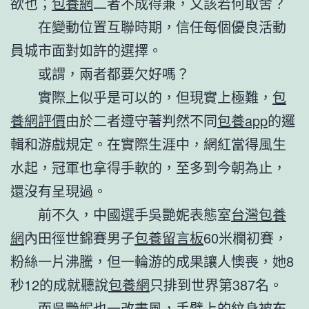
欲也；
包養網
二者不成得兼，又該若何取舍？
在變動位置互聯時期，信任每個優良活動
員城市面對如許的選擇。
或謂，兩者都要欠好嗎？
實際上似乎是可以的，但現實上極難，
包
養網評價
由於二者遵守著判然不同
包養app
的邏
輯和游戲規定。在實際生涯中，網紅當得風生
水起，冠軍也拿得手軟的，至多到今朝為止，
還沒有呈現過。
前不久，中國選手吳艷妮表態室
台灣包養
網
內田徑世錦賽男子
包養留言板
60米欄初賽，
粉絲一片沸騰，但一輪游的成果讓人懊喪，她8
秒12的成就聽說
包養網
只排到世界第387名。
而吳艷妮也一改畫風，手臂上的紋身被布