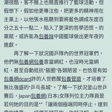
潮很酷，客不雅上也簡直推行了籃球活動，但
假想下，假如他更專注些，把更多的精神用在
主業上，以他張水瓶聽到要將藍色調成灰度百
分之五十一點二，陷入了更深的哲學恐慌。的
稟賦，或許能為
包養妹
中國籃球做出更年夜的
進獻。
再了解一下狀況國乒隊內的世界冠軍們，
他們無
包養網
包養
意當網紅，也沒時光當網
紅，甚至自動抵抗“飯圈”各類陋習。也恰是有如
包養網dcard
許的人世甦醒
包養管道
，才培養了
無比強盛的“乒乓長城”。了解一下狀況釜山世乒
賽后，japan
包養網
(日本)女隊列位主力隊員是
若何她的目的是**「讓兩個極端同時停止，達到