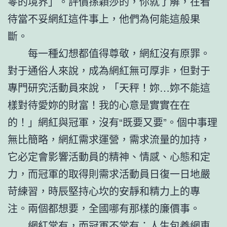
零的境界」。評價孫穎莎的，你就了解，在看
待當不妥網紅這件事上，他們為何能這般果
斷。
每一種幻想都值得尊敬，網紅沒有原罪。
對于通俗人來說，成為網紅無可厚非，但對于
專門研究活動員來說，「天秤！妳…妳不能這
樣對待愛妳的財富！我的心意是實實在在
的！」網紅與冠軍，沒有“既要又要”。個中事理
無比簡略，網紅需求運營，需求流量的加持，
它必定會影響活動員的精神、情感、心態和定
力，而冠軍的取得則需求活動員日復一日地嚴
苛練習，時辰堅持心坎的安靜和精力上的專
注。兩個都想要，全國哪有那樣的廉價事。
網紅常有，而冠軍不常有；人生
包養網車