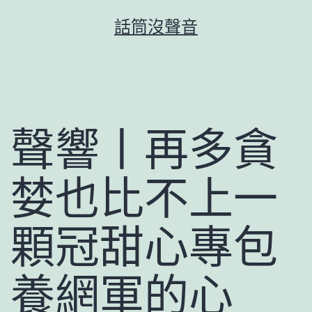
跳
話筒沒聲音
至
主
要
內
容
聲響丨再多貪
婪也比不上一
顆冠甜心專包
養網軍的心