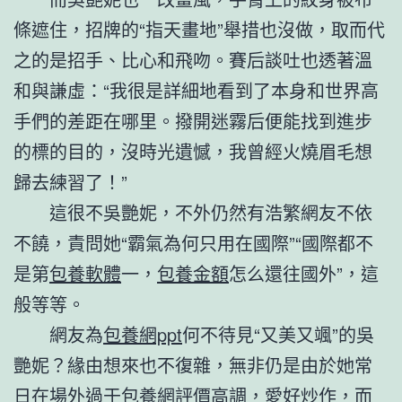
條遮住，招牌的“指天畫地”舉措也沒做，取而代
之的是招手、比心和飛吻。賽后談吐也透著溫
和與謙虛：“我很是詳細地看到了本身和世界高
手們的差距在哪里。撥開迷霧后便能找到進步
的標的目的，沒時光遺憾，我曾經火燒眉毛想
歸去練習了！”
這很不吳艷妮，不外仍然有浩繁網友不依
不饒，責問她“霸氣為何只用在國際”“國際都不
是第
包養軟體
一，
包養金額
怎么還往國外”，這
般等等。
網友為
包養網ppt
何不待見“又美又颯”的吳
艷妮？緣由想來也不復雜，無非仍是由於她常
日在場外過于
包養網評價
高調，愛好炒作，而