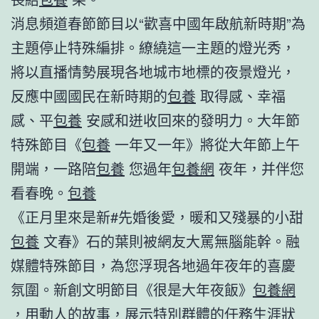
消息頻道春節節目以“歡喜中國年啟航新時期”為
主題停止特殊編排。繚繞這一主題的燈光秀，
將以直播情勢展現各地城市地標的夜景燈光，
反應中國國民在新時期的
包養
取得感、幸福
感、平
包養
安感和迸收回來的發明力。大年節
特殊節目《
包養
一年又一年》將從大年節上午
開端，一路陪
包養
您過年
包養網
夜年，并伴您
看春晚。
包養
《正月里來是新#先婚後愛，暖和又殘暴的小甜
包養
文春》石的葉則被網友大罵無腦能幹。融
媒體特殊節目，為您浮現各地過年夜年的喜慶
氛圍。新創文明節目《很是大年夜飯》
包養網
，用動人的故事，展示特別群體的任務生涯狀