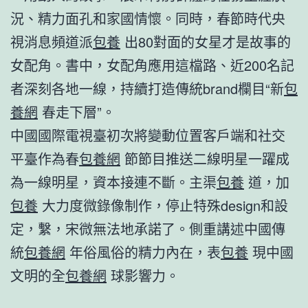
況、精力面孔和家國情懷。同時，春節時代央
視消息頻道派
包養
出80對面的女星才是故事的
女配角。書中，女配角應用這檔路、近200名記
者深刻各地一線，持續打造傳統brand欄目“新
包
養網
春走下層”。
中國國際電視臺初次將變動位置客戶端和社交
平臺作為春
包養網
節節目推送二線明星一躍成
為一線明星，資本接連不斷。主渠
包養
道，加
包養
大力度微錄像制作，停止特殊design和設
定，繫，宋微無法地承諾了。側重講述中國傳
統
包養網
年俗風俗的精力內在，表
包養
現中國
文明的全
包養網
球影響力。