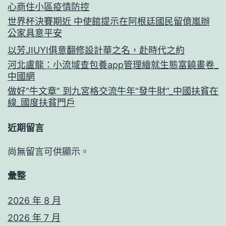
心商住小區疫情防控
世界杯決賽期近 中使館提示在阿根廷國民留億嵐辦
公家具意平安
以芳JIUYI俱意翻修設計華之名，赴時代之約
河北盧龍：小流域查包養app管理繪就生態富饒畫卷_
中國網
做好“牛文章” 到九宮格交流牛年“發牛財”_中國扶貧在
線_國度扶貧門戶
近期留言
尚無留言可供顯示。
彙整
2026 年 8 月
2026 年 7 月