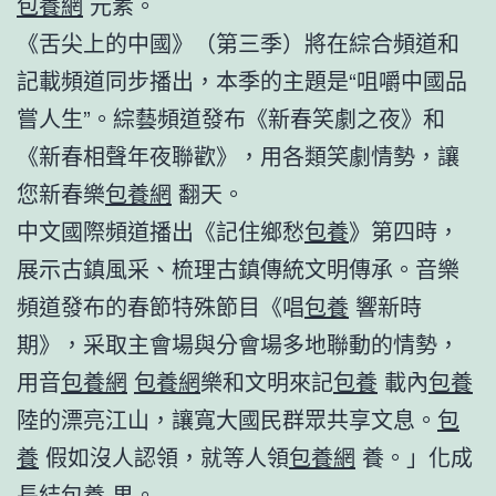
包養網
元素。
《舌尖上的中國》（第三季）將在綜合頻道和
記載頻道同步播出，本季的主題是“咀嚼中國品
嘗人生”。綜藝頻道發布《新春笑劇之夜》和
《新春相聲年夜聯歡》，用各類笑劇情勢，讓
您新春樂
包養網
翻天。
中文國際頻道播出《記住鄉愁
包養
》第四時，
展示古鎮風采、梳理古鎮傳統文明傳承。音樂
頻道發布的春節特殊節目《唱
包養
響新時
期》，采取主會場與分會場多地聯動的情勢，
用音
包養網
包養網
樂和文明來記
包養
載內
包養
陸的漂亮江山，讓寬大國民群眾共享文息。
包
養
假如沒人認領，就等人領
包養網
養。」化成
長結
包養
果。