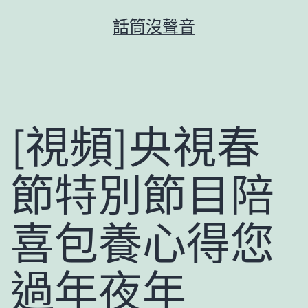
跳
話筒沒聲音
至
主
要
內
容
[視頻]央視春
節特別節目陪
喜包養心得您
過年夜年