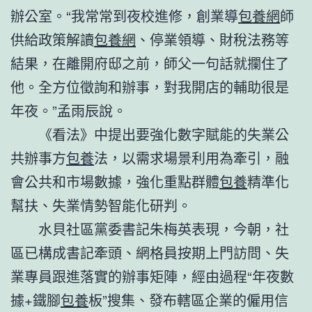
辦公室。“我常常到夜校進修，創業導
包養網
師
供給政策解讀
包養網
、停業領導、財稅法務等
結果，在離開府邸之前，師父一句話就攔住了
他。全方位徵詢和辦事，對我開店的輔助很是
年夜。”孟雨辰說。
《看法》中提出要強化數字賦能的失業公
共辦事方
包養
法，以需求場景利用為牽引，融
會公共和市場數據，強化重點群體
包養
精準化
幫扶、失業情勢智能化研判。
水貝社區黨委書記朱梅英表現，今朝，社
區已構成書記牽頭、網格員按期上門訪問、失
業專員跟進落實的辦事矩陣，經由過程“年夜數
據+鐵腳
包養
板”搜集、發布轄區企業的僱用信