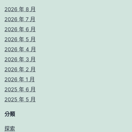
2026 年 8 月
2026 年 7 月
2026 年 6 月
2026 年 5 月
2026 年 4 月
2026 年 3 月
2026 年 2 月
2026 年 1 月
2025 年 6 月
2025 年 5 月
分類
探索