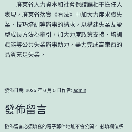
廣東省人力資本和社會保證廳相干擔任人
表現，廣東省落實《看法》中加大力度求職失
業、技巧培訓等辦事的請求，以構建失業友愛
型成長方法為牽引，加大力度政策支撐、培訓
賦能等公共失業辦事助力，盡力完成高東西的
品質充足失業。
發佈日期:
2025 年 6 月 5 日
作者:
admin
發佈留言
發佈留言必須填寫的電子郵件地址不會公開。
必填欄位標