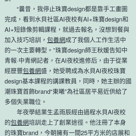
“曩昔，我停止珠寶design都是靠手工畫圖
完成，看到水貝社區AI夜校有AI+珠寶design和
AI+短錄像剪輯課程，就過去報名，沒想到餐與
加入技巧培訓，
包養網
成了我個人工作生活中
的一次主要轉型。”珠寶design師王秋媛告知中
青報·中青網記者，在AI夜校進修后，由于從業
經歷豐
包養網
盛，她受聘成為水貝AI夜校珠寶
design基本課程的講課教員，同時，她主辦的國
潮珠寶首飾brand“東曦”為社區居平易近供給了
多個失業職位。
年夜學結業生孟雨辰經由過程水貝AI夜校
的
包養網
培訓走上了創業途徑。他注冊了本身
的珠寶brand，今朝擁有一間25平方米的店展和