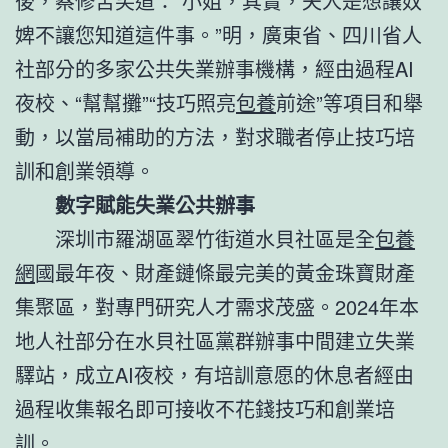
後，蔡修苦笑道：“小姐，其實，夫人是想讓奴
婢不讓您知道這件事。”明，廣東省、四川省人
社部分的多家公共失業辦事機構，經由過程AI
夜校、“幫幫攤”“技巧照亮
包養
前途”等項目和舉
動，以當局補助的方法，對求職者停止技巧培
訓和創業領導。
數字賦能失業公共辦事
深圳市羅湖區翠竹街道水貝社區是全
包養
網
國最年夜、財產鏈條最完美的黃金珠寶財產
集聚區，對專門研究人才需求茂盛。2024年本
地人社部分在水貝社區黨群辦事中間建立失業
驛站，成立AI夜校，有培訓意愿的休息者經由
過程收集報名即可接收不花錢技巧和創業培
訓。